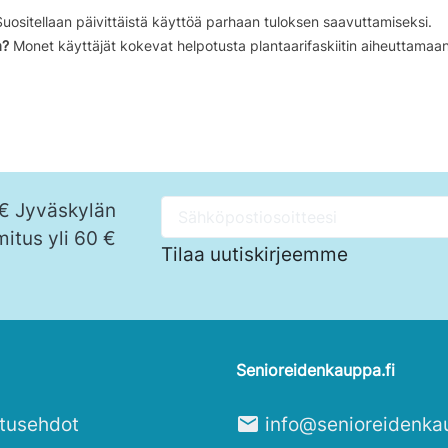
uositellaan päivittäistä käyttöä parhaan tuloksen saavuttamiseksi.
a?
Monet käyttäjät kokevat helpotusta plantaarifaskiitin aiheuttamaa
 € Jyväskylän
mitus yli 60 €
Tilaa uutiskirjeemme
Senioreidenkauppa.fi
itusehdot
mail
info@senioreidenka