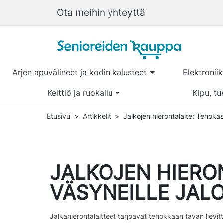
Ota meihin yhteyttä
Arjen apuvälineet ja kodin kalusteet
Elektronii
Keittiö ja ruokailu
Kipu, tu
Etusivu
Artikkelit
Jalkojen hierontalaite: Tehokas 
JALKOJEN HIERO
VÄSYNEILLE JALO
Jalkahierontalaitteet tarjoavat tehokkaan tavan lievit