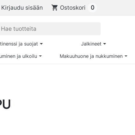
0
Kirjaudu sisään
shopping_cart
Ostoskori
tinenssi ja suojat
Jalkineet
uminen ja ulkoilu
Makuuhuone ja nukkuminen
PU