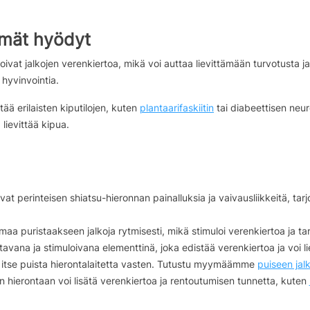
mmät hyödyt
loivat jalkojen verenkiertoa, mikä voi auttaa lievittämään turvotusta
hyvinvointia.
ää erilaisten kiputilojen, kuten
plantaarifaskiitin
tai diabeettisen neu
lievittää kipua.
at perinteisen shiatsu-hieronnan painalluksia ja vaivausliikkeitä, tar
aa puristaakseen jalkoja rytmisesti, mikä stimuloi verenkiertoa ja ta
tavana ja stimuloivana elementtinä, joka edistää verenkiertoa ja voi lie
n itse puista hierontalaitetta vasten. Tutustu myymäämme
puiseen jal
hierontaan voi lisätä verenkiertoa ja rentoutumisen tunnetta, kuten