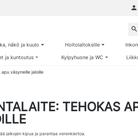

search
kka, näkö ja kuulo
Hoitolaitoksille
Inkon
et ja kuntoutus
Kylpyhuone ja WC
Liikk
apu väsyneille jaloille
NTALAITE: TEHOKAS A
ILLE
tää jalkojen kipua ja parantaa verenkiertoa.