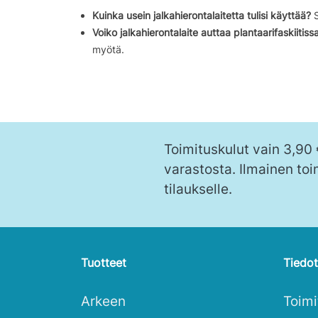
Kuinka usein jalkahierontalaitetta tulisi käyttää?
S
Voiko jalkahierontalaite auttaa plantaarifaskiitiss
myötä.
Toimituskulut vain 3,90
varastosta. Ilmainen toi
tilaukselle.
Tuotteet
Tiedot
Arkeen
Toim