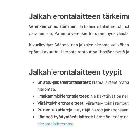
Jalkahierontalaitteen tärkei
Verenkierron edistäminen:
Jalkahierontalaitteet stimu
paranemista. Parempi verenkierto tukee myös yleistä 
Kivunlievitys:
Säännöllinen jalkojen hieronta voi vähent
epämukavuutta. Hieronta rentouttaa lihasjännitystä ja 
Jalkahierontalaitteen tyypit
Shiatsu-jalkahierontalaitteet:
Nämä laitteet matkiv
hierontaa.
Ilmakammiohierontalaitteet:
Ne käyttävät paineilm
Värähtelyhierontalaitteet:
Värähtely toimii rentout
Puinen jalkahieroja:
Käyttäjä hieroo jalkapohjiaa
Lämpöä hyödyntävät laitteet:
Lämmön lisääminen 
hierontalaitteemme
.