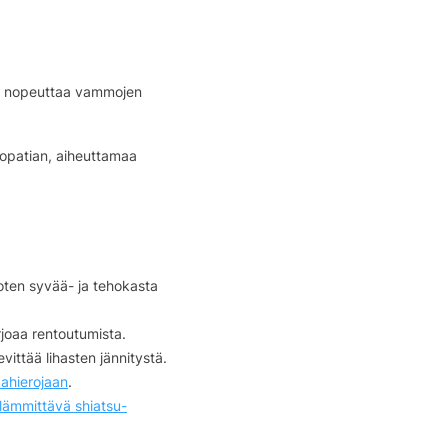
 ja nopeuttaa vammojen
ropatian, aiheuttamaa
joten syvää- ja tehokasta
rjoaa rentoutumista.
vittää lihasten jännitystä.
kahierojaan
.
lämmittävä shiatsu-