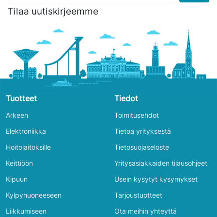
Tilaa uutiskirjeemme
Tuotteet
Tiedot
Arkeen
Toimitusehdot
Elektroniikka
Tietoa yrityksestä
Hoitolaitoksille
Tietosuojaseloste
Keittiöön
Yritysasiakkaiden tilausohjeet
Kipuun
Usein kysytyt kysymykset
Kylpyhuoneeseen
Tarjoustuotteet
Liikkumiseen
Ota meihin yhteyttä