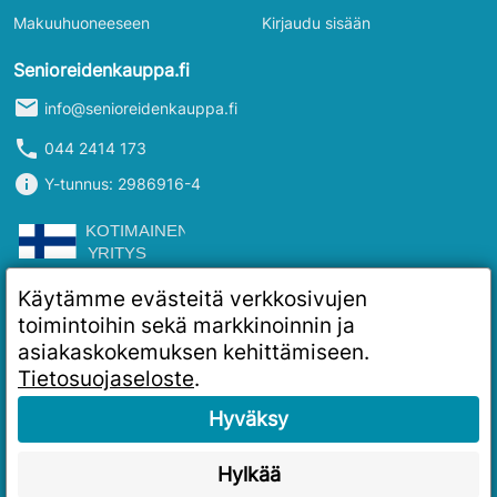
Makuuhuoneeseen
Kirjaudu sisään
Senioreidenkauppa.fi
mail
info@senioreidenkauppa.fi
phone
044 2414 173
info
Y-tunnus: 2986916-4
Käytämme evästeitä verkkosivujen
toimintoihin sekä markkinoinnin ja
asiakaskokemuksen kehittämiseen.
Tietosuojaseloste
.
Hyväksy
Hylkää