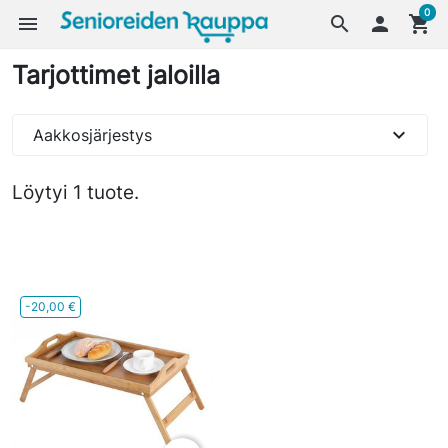
0
menu
search

shopping_cart
Tarjottimet jaloilla
expand_more
Aakkosjärjestys
Löytyi 1 tuote.
-20,00 €