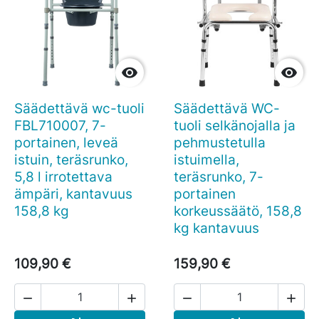


Säädettävä wc-tuoli
Säädettävä WC-
FBL710007, 7-
tuoli selkänojalla ja
portainen, leveä
pehmustetulla
istuin, teräsrunko,
istuimella,
5,8 l irrotettava
teräsrunko, 7-
ämpäri, kantavuus
portainen
158,8 kg
korkeussäätö, 158,8
kg kantavuus
109,90 €
159,90 €



