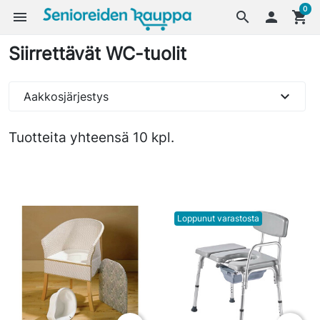
0
menu
search

shopping_cart
Siirrettävät WC-tuolit
expand_more
Aakkosjärjestys
Tuotteita yhteensä 10 kpl.
Loppunut varastosta