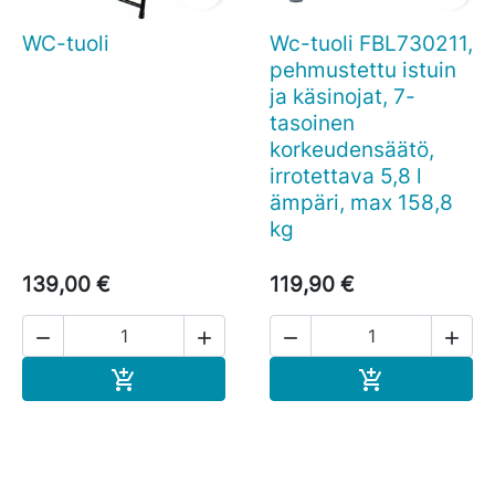
WC-tuoli
Wc-tuoli FBL730211,
pehmustettu istuin
ja käsinojat, 7-
tasoinen
korkeudensäätö,
irrotettava 5,8 l
ämpäri, max 158,8
kg
139,00 €
119,90 €




Ostoskoriin
Ostoskoriin

