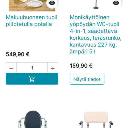


Makuuhuoneen tuoli
Monikäyttöinen
piilotetulla potalla
yöpöydän WC-tuoli
4-in-1, säädettävä
korkeus, teräsrunko,
kantavuus 227 kg,
ämpäri 5 l
549,90 €
159,90 €


Ostoskoriin

Näytä tiedot