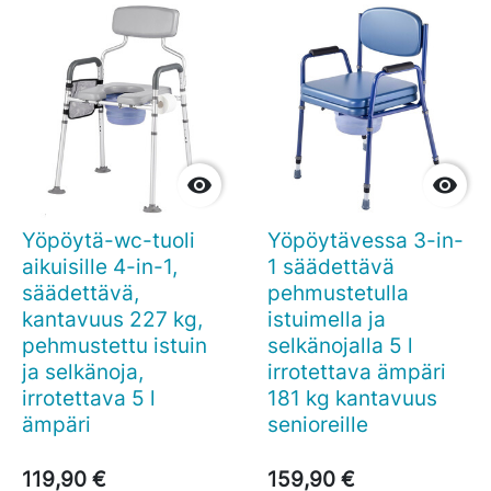


Yöpöytä-wc-tuoli
Yöpöytävessa 3-in-
aikuisille 4-in-1,
1 säädettävä
säädettävä,
pehmustetulla
kantavuus 227 kg,
istuimella ja
pehmustettu istuin
selkänojalla 5 l
ja selkänoja,
irrotettava ämpäri
irrotettava 5 l
181 kg kantavuus
ämpäri
senioreille
119,90 €
159,90 €