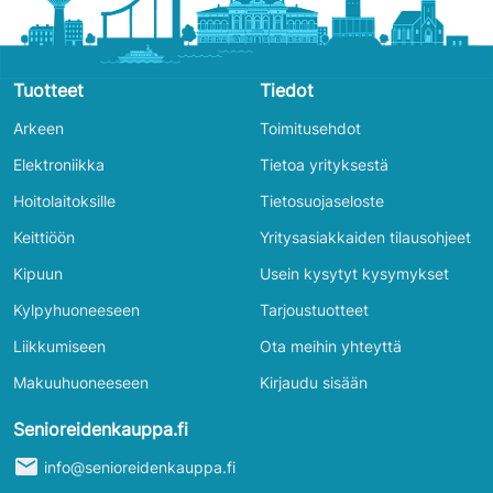
Tuotteet
Tiedot
Arkeen
Toimitusehdot
Elektroniikka
Tietoa yrityksestä
Hoitolaitoksille
Tietosuojaseloste
Keittiöön
Yritysasiakkaiden tilausohjeet
Kipuun
Usein kysytyt kysymykset
Kylpyhuoneeseen
Tarjoustuotteet
Liikkumiseen
Ota meihin yhteyttä
Makuuhuoneeseen
Kirjaudu sisään
Senioreidenkauppa.fi
mail
info@senioreidenkauppa.fi