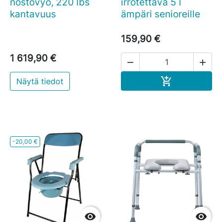
nostovyö, 220 lbs
irrotettava 5 l
kantavuus
ämpäri senioreille
159,90 €
1 619,90 €


Ostoskoriin

Näytä tiedot
-20,00 €

