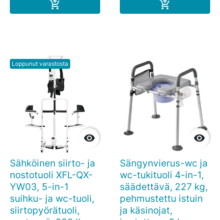
Ostoskoriin
Ostoskoriin


Loppunut varastosta


Sähköinen siirto- ja
Sängynvierus-wc ja
nostotuoli XFL-QX-
wc-tukituoli 4-in-1,
YW03, 5-in-1
säädettävä, 227 kg,
suihku- ja wc-tuoli,
pehmustettu istuin
siirtopyörätuoli,
ja käsinojat,