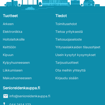
Tuotteet
Tiedot
Arkeen
Toimitusehdot
Elektroniikka
Tietoa yrityksestä
Hoitolaitoksille
Tietosuojaseloste
Keittiöön
Yritysasiakkaiden tilausohjeet
Kipuun
Usein kysytyt kysymykset
Kylpyhuoneeseen
Tarjoustuotteet
Liikkumiseen
Ota meihin yhteyttä
Makuuhuoneeseen
Kirjaudu sisään
Senioreidenkauppa.fi
mail
info@senioreidenkauppa.fi
phone
044 2414 173