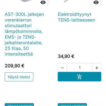


AST-300L jalkojen
Elektroidityynyt
verenkierron
TENS-laitteeseen
stimulaattori
lämpötoiminnolla,
EMS- ja TENS-
jalkahierontalaite,
25 tilaa, 50
intensiteettiä
34,90 €
209,90 €


Ostoskoriin

Näytä tiedot
Loppunut varastosta
Loppunut varastosta