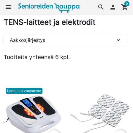
0
menu
search

shopping_cart
TENS-laitteet ja elektrodit
expand_more
Aakkosjärjestys
Tuotteita yhteensä 6 kpl.
Loppunut varastosta