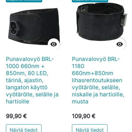


Punavalovyö BRL-
Punavalovyö BRL-
1000 660nm +
1180
850nm, 80 LED,
660nm+850nm
tärinä, ajastin,
lihasrentoutukseen
langaton käyttö
vyötärölle, selälle,
vyötärölle, selälle ja
niskalle ja hartioille,
hartioille
musta
99,90 €
109,90 €
Näytä tiedot
Näytä tiedot