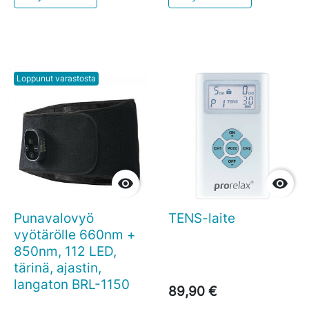
Loppunut varastosta


Punavalovyö
TENS-laite
vyötärölle 660nm +
850nm, 112 LED,
tärinä, ajastin,
langaton BRL-1150
89,90 €