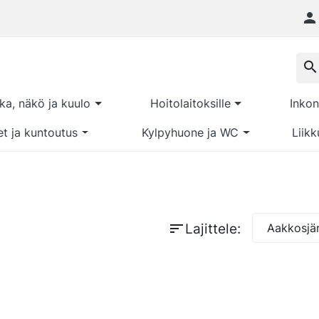

search
kka, näkö ja kuulo
Hoitolaitoksille
Inkon
et ja kuntoutus
Kylpyhuone ja WC
Liikk
sort
Lajittele:
Aakkosjär