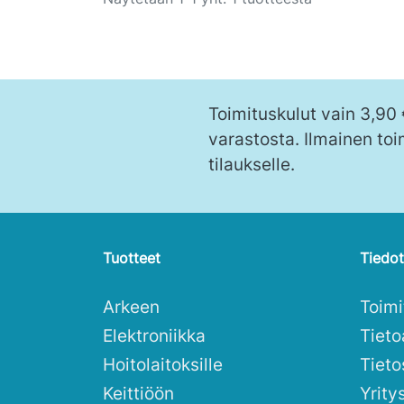
Toimituskulut vain 3,90
varastosta. Ilmainen toi
tilaukselle.
Tuotteet
Tiedot
Arkeen
Toim
Elektroniikka
Tieto
Hoitolaitoksille
Tieto
Keittiöön
Yrity