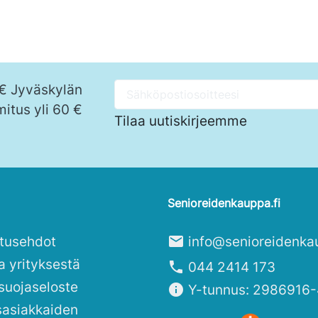
 € Jyväskylän
mitus yli 60 €
Tilaa uutiskirjeemme
Senioreidenkauppa.fi
itusehdot
mail
info@senioreidenka
a yrityksestä
phone
044 2414 173
suojaseloste
info
Y-tunnus: 2986916-
sasiakkaiden