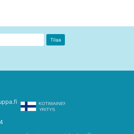
uppa.fi
4