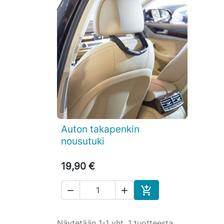
Auton takapenkin

Pikakatselu
nousutuki
19,90 €



Ostoskoriin
Näytetään 1-1 yht. 1 tuotteesta