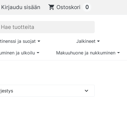
0
Kirjaudu sisään
shopping_cart
Ostoskori
tinenssi ja suojat
Jalkineet
uminen ja ulkoilu
Makuuhuone ja nukkuminen
expand_more
jestys