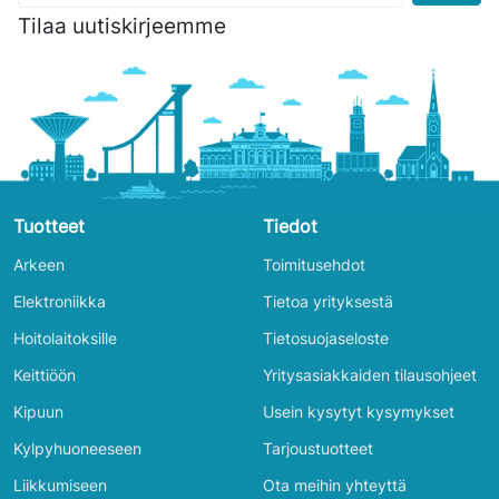
Tilaa uutiskirjeemme
Tuotteet
Tiedot
Arkeen
Toimitusehdot
Elektroniikka
Tietoa yrityksestä
Hoitolaitoksille
Tietosuojaseloste
Keittiöön
Yritysasiakkaiden tilausohjeet
Kipuun
Usein kysytyt kysymykset
Kylpyhuoneeseen
Tarjoustuotteet
Liikkumiseen
Ota meihin yhteyttä