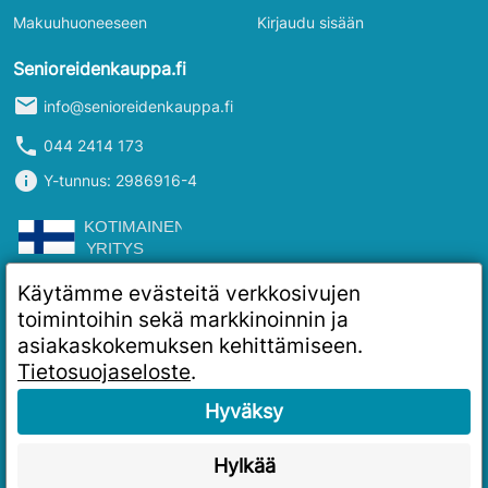
Makuuhuoneeseen
Kirjaudu sisään
Senioreidenkauppa.fi
mail
info@senioreidenkauppa.fi
phone
044 2414 173
info
Y-tunnus: 2986916-4
Käytämme evästeitä verkkosivujen
toimintoihin sekä markkinoinnin ja
asiakaskokemuksen kehittämiseen.
Tietosuojaseloste
.
Hyväksy
Hylkää