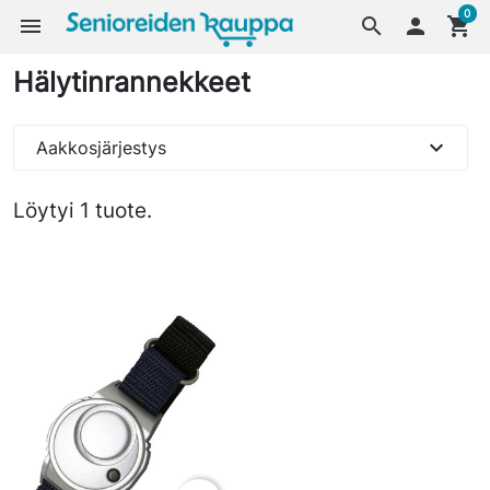
0
menu
search

shopping_cart
Hälytinrannekkeet
expand_more
Aakkosjärjestys
Löytyi 1 tuote.