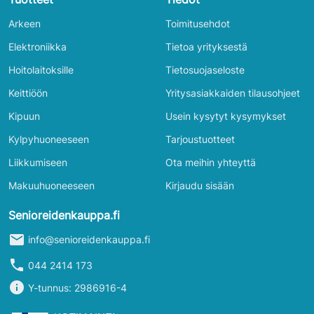
Arkeen
Toimitusehdot
Elektroniikka
Tietoa yrityksestä
Hoitolaitoksille
Tietosuojaseloste
Keittiöön
Yritysasiakkaiden tilausohjeet
Kipuun
Usein kysytyt kysymykset
Kylpyhuoneeseen
Tarjoustuotteet
Liikkumiseen
Ota meihin yhteyttä
Makuuhuoneeseen
Kirjaudu sisään
Senioreidenkauppa.fi
mail
info@senioreidenkauppa.fi
phone
044 2414 173
info
Y-tunnus: 2986916-4