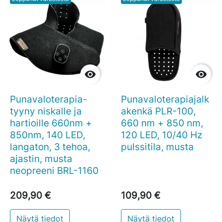


Punavaloterapia-
Punavaloterapiajalk
tyyny niskalle ja
akenkä PLR-100,
hartioille 660nm +
660 nm + 850 nm,
850nm, 140 LED,
120 LED, 10/40 Hz
langaton, 3 tehoa,
pulssitila, musta
ajastin, musta
neopreeni BRL-1160
209,90 €
109,90 €
Näytä tiedot
Näytä tiedot