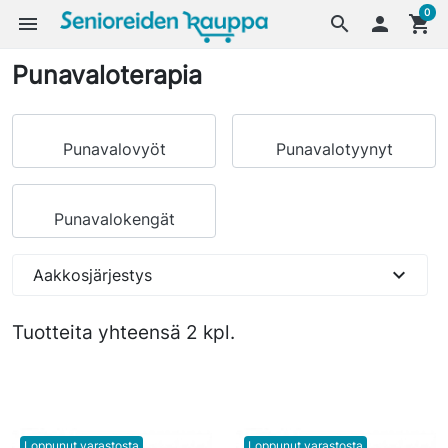
0
menu
search

shopping_cart
Punavaloterapia
Punavalovyöt
Punavalotyynyt
Punavalokengät
expand_more
Aakkosjärjestys
Tuotteita yhteensä 2 kpl.
Loppunut varastosta
Loppunut varastosta