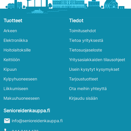
Tuotteet
Tiedot
Arkeen
Toimitusehdot
Elektroniikka
Tietoa yrityksestä
Hoitolaitoksille
Tietosuojaseloste
Keittiöön
Yritysasiakkaiden tilausohjeet
Kipuun
Usein kysytyt kysymykset
Kylpyhuoneeseen
Tarjoustuotteet
Liikkumiseen
Ota meihin yhteyttä
Makuuhuoneeseen
Kirjaudu sisään
Senioreidenkauppa.fi
mail
info@senioreidenkauppa.fi