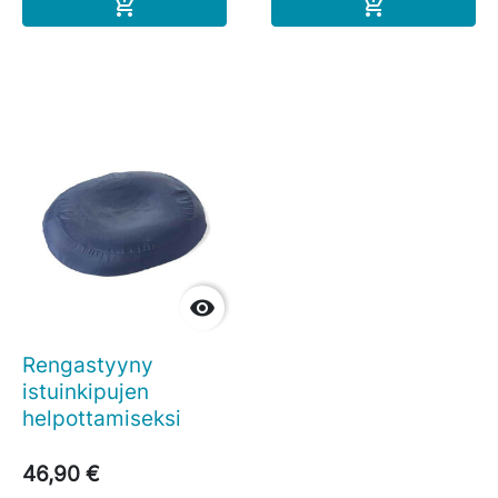
Ostoskoriin
Ostoskoriin



Rengastyyny
istuinkipujen
helpottamiseksi
46,90 €