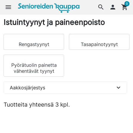
0
menu
search

shopping_cart
Istuintyynyt ja paineenpoisto
Rengastyynyt
Tasapainotyynyt
Pyörätuolin painetta
vähentävät tyynyt
expand_more
Aakkosjärjestys
Tuotteita yhteensä 3 kpl.