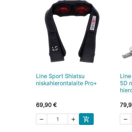
Line Sport Shiatsu
Line

Pikakatselu
niskahierontalaite Pro+
5D n
hier
69,90 €
79,9




Ostoskoriin