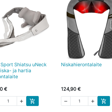
 Sport Shiatsu uNeck
Niskahierontalaite

Pikakatselu

Pikakatselu
iska- ja hartia
ontalaite
0 €
124,90 €





Ostoskoriin
Osto