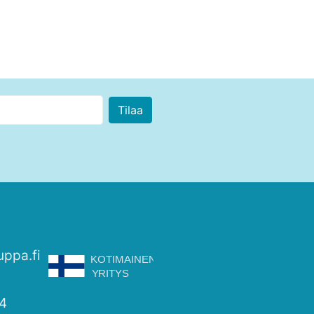
uppa.fi
4