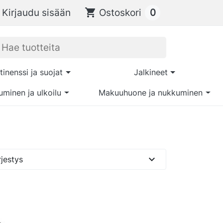
0
Kirjaudu sisään
shopping_cart
Ostoskori
tinenssi ja suojat
Jalkineet
uminen ja ulkoilu
Makuuhuone ja nukkuminen
expand_more
jestys