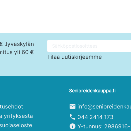
 € Jyväskylän
mitus yli 60 €
Tilaa uutiskirjeemme
Senioreidenkauppa.fi
itusehdot
mail
info@senioreidenka
a yrityksestä
phone
044 2414 173
suojaseloste
info
Y-tunnus: 2986916-