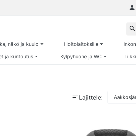

search
kka, näkö ja kuulo
Hoitolaitoksille
Inkon
et ja kuntoutus
Kylpyhuone ja WC
Liikk
sort
Lajittele:
Aakkosjär