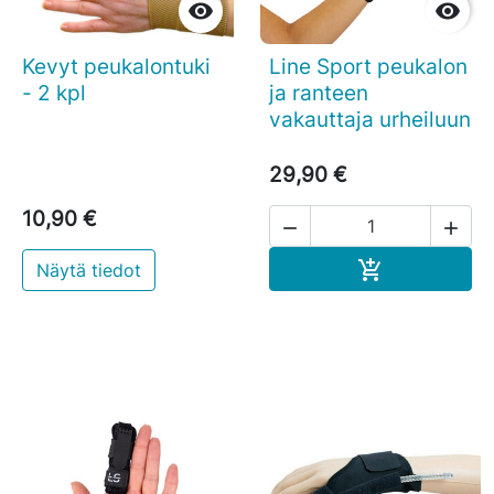


Kevyt peukalontuki
Line Sport peukalon
- 2 kpl
ja ranteen
vakauttaja urheiluun
29,90 €
10,90 €


Ostoskoriin

Näytä tiedot