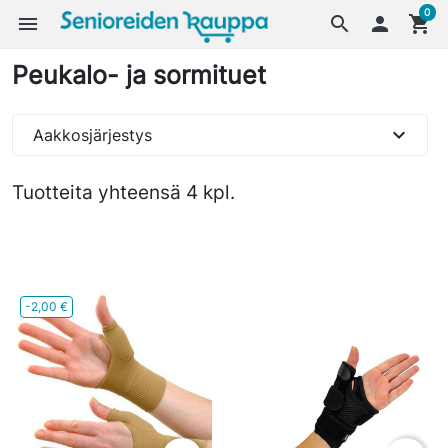
0
menu
search

shopping_cart
Peukalo- ja sormituet
expand_more
Aakkosjärjestys
Tuotteita yhteensä 4 kpl.
-2,00 €