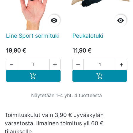


Line Sport sormituki
Peukalotuki
19,90 €
11,90 €




Ostoskoriin
Ostoskoriin


Näytetään 1-4 yht. 4 tuotteesta
Toimituskulut vain 3,90 € Jyväskylän
varastosta. Ilmainen toimitus yli 60 €
tilaukselle.