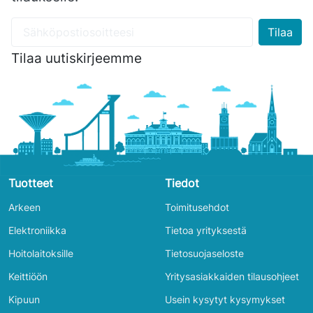
Tilaa uutiskirjeemme
Tuotteet
Tiedot
Arkeen
Toimitusehdot
Elektroniikka
Tietoa yrityksestä
Hoitolaitoksille
Tietosuojaseloste
Keittiöön
Yritysasiakkaiden tilausohjeet
Kipuun
Usein kysytyt kysymykset