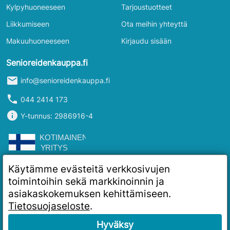
Kylpyhuoneeseen
Tarjoustuotteet
Liikkumiseen
Ota meihin yhteyttä
Makuuhuoneeseen
Kirjaudu sisään
Senioreidenkauppa.fi
mail
info@senioreidenkauppa.fi
phone
044 2414 173
info
Y-tunnus: 2986916-4
Käytämme evästeitä verkkosivujen
toimintoihin sekä markkinoinnin ja
asiakaskokemuksen kehittämiseen.
Tietosuojaseloste
.
Hyväksy