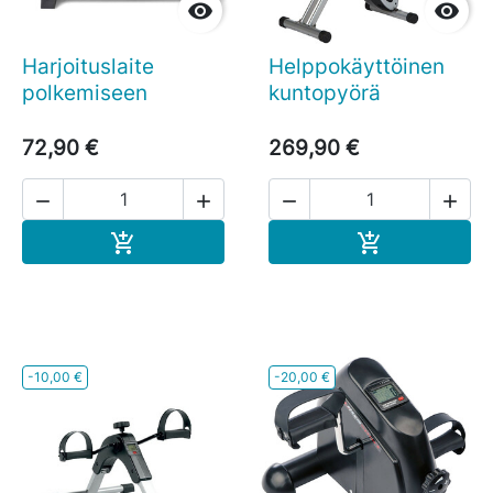


Harjoituslaite
Helppokäyttöinen
polkemiseen
kuntopyörä
72,90 €
269,90 €




Ostoskoriin
Ostoskoriin


-10,00 €
-20,00 €