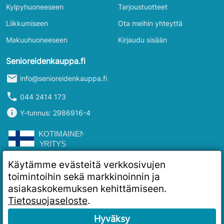
Kylpyhuoneeseen
Tarjoustuotteet
Liikkumiseen
Ota meihin yhteyttä
Makuuhuoneeseen
Kirjaudu sisään
Senioreidenkauppa.fi
mail
info@senioreidenkauppa.fi
phone
044 2414 173
info
Y-tunnus: 2986916-4
Käytämme evästeitä verkkosivujen
toimintoihin sekä markkinoinnin ja
asiakaskokemuksen kehittämiseen.
Tietosuojaseloste
.
Hyväksy