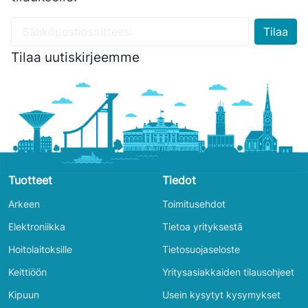
Tilaa uutiskirjeemme
Tuotteet
Tiedot
Arkeen
Toimitusehdot
Elektroniikka
Tietoa yrityksestä
Hoitolaitoksille
Tietosuojaseloste
Keittiöön
Yritysasiakkaiden tilausohjeet
Kipuun
Usein kysytyt kysymykset