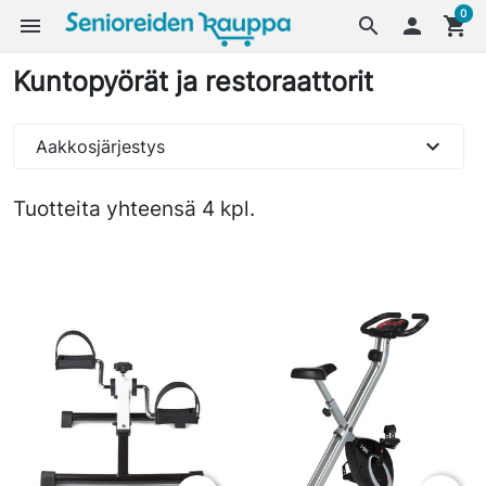
0
menu
search

shopping_cart
Kuntopyörät ja restoraattorit
expand_more
Aakkosjärjestys
Tuotteita yhteensä 4 kpl.