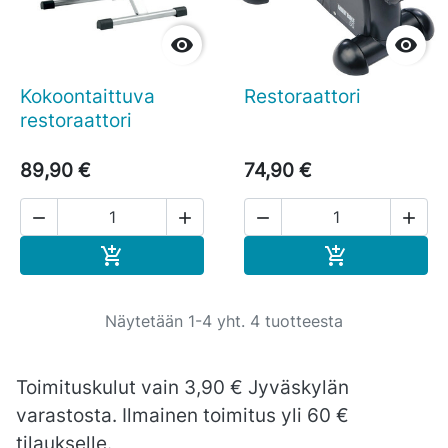


Kokoontaittuva
Restoraattori
restoraattori
89,90 €
74,90 €




Ostoskoriin
Ostoskoriin


Näytetään 1-4 yht. 4 tuotteesta
Toimituskulut vain 3,90 € Jyväskylän
varastosta. Ilmainen toimitus yli 60 €
tilaukselle.