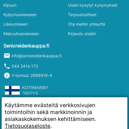
Kipuun
Usein kysytyt kysymykset
Kylpyhuoneeseen
Tarjoustuotteet
Liikkumiseen
Ota meihin yhteyttä
Makuuhuoneeseen
Kirjaudu sisään
Senioreidenkauppa.fi
mail
info@senioreidenkauppa.fi
phone
044 2414 173
info
Y-tunnus: 2986916-4
Käytämme evästeitä verkkosivujen
toimintoihin sekä markkinoinnin ja
asiakaskokemuksen kehittämiseen.
Tietosuojaseloste
.