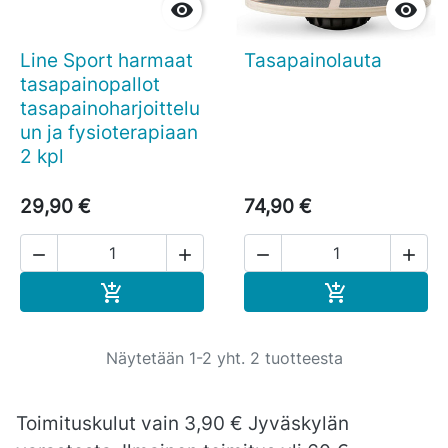


Line Sport harmaat
Tasapainolauta
tasapainopallot
tasapainoharjoittelu
un ja fysioterapiaan
2 kpl
29,90 €
74,90 €




Ostoskoriin
Ostoskoriin


Näytetään 1-2 yht. 2 tuotteesta
Toimituskulut vain 3,90 € Jyväskylän