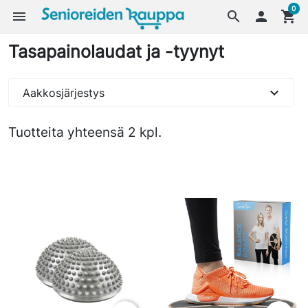
0
menu
search

shopping_cart
Tasapainolaudat ja -tyynyt
expand_more
Aakkosjärjestys
Tuotteita yhteensä 2 kpl.