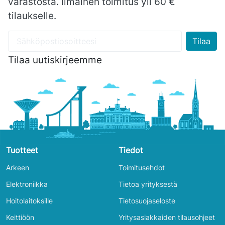
varastosta. Ilmainen toimitus yli 60 €
tilaukselle.
Tilaa uutiskirjeemme
Tuotteet
Tiedot
Arkeen
Toimitusehdot
Elektroniikka
Tietoa yrityksestä
Hoitolaitoksille
Tietosuojaseloste
Keittiöön
Yritysasiakkaiden tilausohjeet