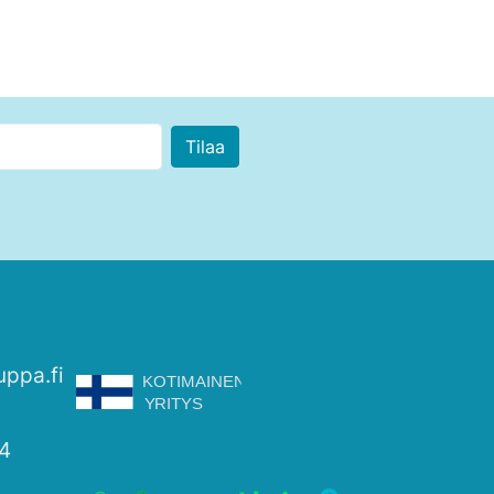
uppa.fi
4