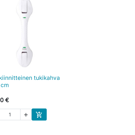
kiinnitteinen tukikahva

Pikakatselu
 cm
0 €


Ostoskoriin