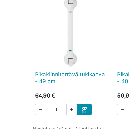
Pikakiinnitettävä tukikahva
Pika

Pikakatselu
- 49 cm
- 40
64,90 €
59,9




Ostoskoriin
Näytetään 1-2 yht. 2 tuotteesta