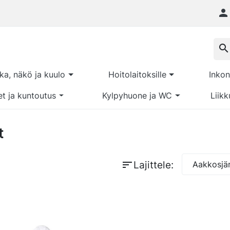

search
kka, näkö ja kuulo
Hoitolaitoksille
Inkon
et ja kuntoutus
Kylpyhuone ja WC
Liikk
t
sort
Lajittele:
Aakkosjär