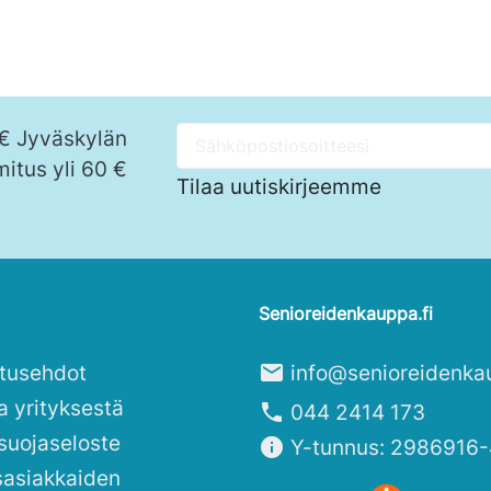
 € Jyväskylän
mitus yli 60 €
Tilaa uutiskirjeemme
Senioreidenkauppa.fi
itusehdot
mail
info@senioreidenka
a yrityksestä
phone
044 2414 173
suojaseloste
info
Y-tunnus: 2986916-
sasiakkaiden