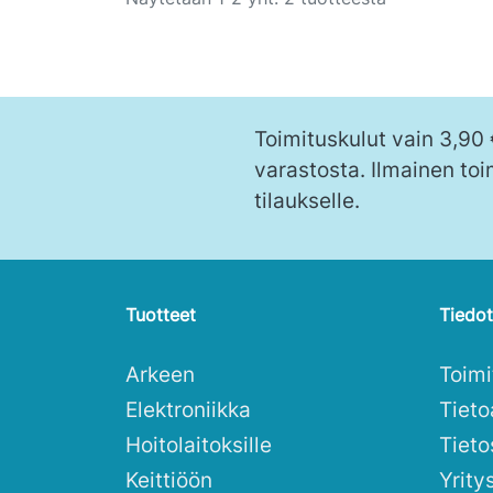
Toimituskulut vain 3,90
varastosta. Ilmainen toi
tilaukselle.
Tuotteet
Tiedot
Arkeen
Toim
Elektroniikka
Tieto
Hoitolaitoksille
Tieto
Keittiöön
Yrity