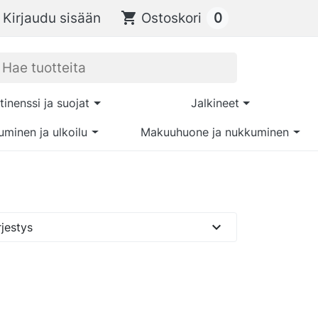
0
Kirjaudu sisään
shopping_cart
Ostoskori
tinenssi ja suojat
Jalkineet
uminen ja ulkoilu
Makuuhuone ja nukkuminen
expand_more
jestys