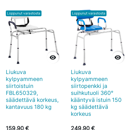
Loppunut varastosta
Loppunut varastosta


Liukuva
Liukuva
kylpyammeen
kylpyammeen
siirtoistuin
siirtopenkki ja
FBL650329,
suihkutuoli 360°
säädettävä korkeus,
kääntyvä istuin 150
kantavuus 180 kg
kg säädettävä
korkeus
159,90 €
249,90 €