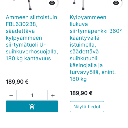


Ammeen siirtoistuin
Kylpyammeen
FBL630238,
liukuva
säädettävä
siirtymäpenkki 360°
kylpyammeen
kääntyvällä
siirtymätuoli U-
istuimella,
suihkuverhosuojalla,
säädettävä
180 kg kantavuus
suihkutuoli
käsinojalla ja
turvavyöllä, enint.
180 kg
189,90 €
189,90 €


Ostoskoriin

Näytä tiedot