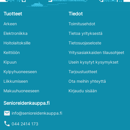
Tuotteet
Tiedot
Arkeen
Toimitusehdot
Elektroniikka
Tietoa yrityksestä
Hoitolaitoksille
Tietosuojaseloste
Keittiöön
Yritysasiakkaiden tilausohjeet
Kipuun
Usein kysytyt kysymykset
Kylpyhuoneeseen
Tarjoustuotteet
Liikkumiseen
Ota meihin yhteyttä
Makuuhuoneeseen
Kirjaudu sisään
Senioreidenkauppa.fi
mail
info@senioreidenkauppa.fi
phone
044 2414 173