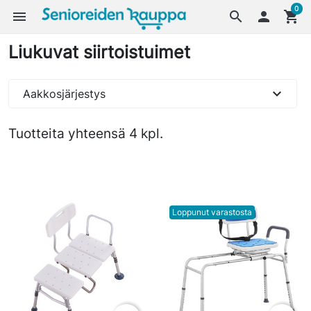
0
menu
search

shopping_cart
Liukuvat siirtoistuimet
expand_more
Aakkosjärjestys
Tuotteita yhteensä 4 kpl.
Loppunut varastosta