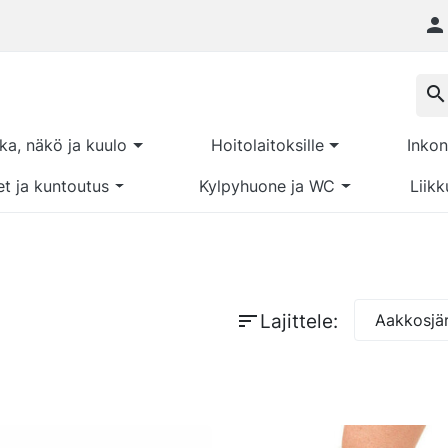

search
kka, näkö ja kuulo
Hoitolaitoksille
Inkon
et ja kuntoutus
Kylpyhuone ja WC
Liikk
sort
Lajittele:
Aakkosjär