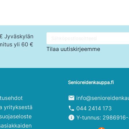
 € Jyväskylän
mitus yli 60 €
Tilaa uutiskirjeemme
Senioreidenkauppa.fi
itusehdot
mail
info@senioreidenka
a yrityksestä
phone
044 2414 173
suojaseloste
info
Y-tunnus: 2986916-
sasiakkaiden