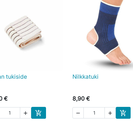
an tukiside
Nilkkatuki

Pikakatselu

Pikakatselu
0 €
8,90 €





Ostoskoriin
Osto