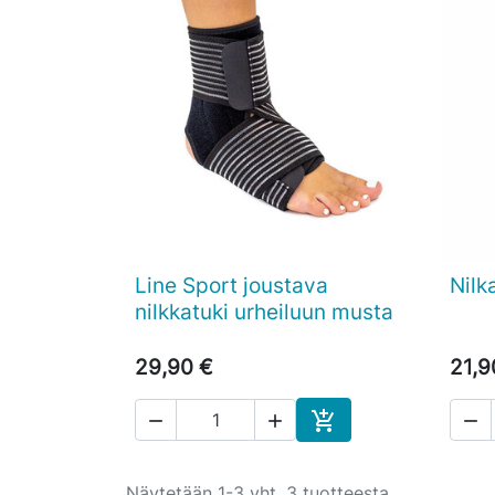
Line Sport joustava
Nilk

Pikakatselu
nilkkatuki urheiluun musta
29,90 €
21,9




Ostoskoriin
Näytetään 1-3 yht. 3 tuotteesta