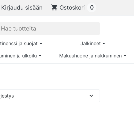
0
Kirjaudu sisään
shopping_cart
Ostoskori
tinenssi ja suojat
Jalkineet
uminen ja ulkoilu
Makuuhuone ja nukkuminen
expand_more
jestys