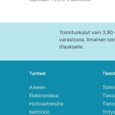
Toimituskulut vain 3,90
varastosta. Ilmainen toi
tilaukselle.
Tuotteet
Tiedot
Arkeen
Toim
Elektroniikka
Tieto
Hoitolaitoksille
Tieto
Keittiöön
Yrity