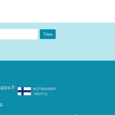
uppa.fi
4