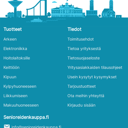
Tuotteet
Tiedot
Arkeen
Toimitusehdot
Elektroniikka
Tietoa yrityksestä
Hoitolaitoksille
Tietosuojaseloste
Keittiöön
Yritysasiakkaiden tilausohjeet
Kipuun
Usein kysytyt kysymykset
Kylpyhuoneeseen
Tarjoustuotteet
Liikkumiseen
Ota meihin yhteyttä
Makuuhuoneeseen
Kirjaudu sisään
Senioreidenkauppa.fi
mail
info@senioreidenkauppa.fi