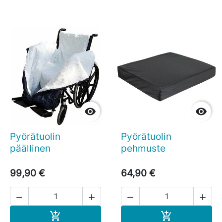


Pyörätuolin
Pyörätuolin
päällinen
pehmuste
99,90 €
64,90 €




Ostoskoriin
Ostoskoriin

