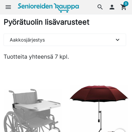
0
menu
search

shopping_cart
Pyörätuolin lisävarusteet
expand_more
Aakkosjärjestys
Tuotteita yhteensä 7 kpl.