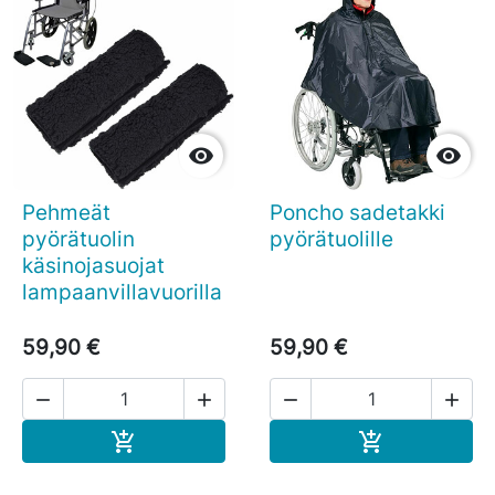


Pehmeät
Poncho sadetakki
pyörätuolin
pyörätuolille
käsinojasuojat
lampaanvillavuorilla
59,90 €
59,90 €




Ostoskoriin
Ostoskoriin

