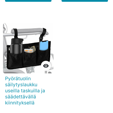

Pyörätuolin
säilytyslaukku
useilla taskuilla ja
säädettävällä
kiinnityksellä