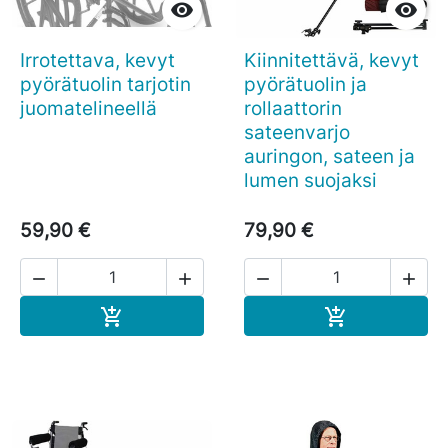


Irrotettava, kevyt
Kiinnitettävä, kevyt
pyörätuolin tarjotin
pyörätuolin ja
juomatelineellä
rollaattorin
sateenvarjo
auringon, sateen ja
lumen suojaksi
59,90 €
79,90 €




Ostoskoriin
Ostoskoriin

