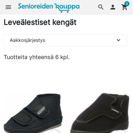
0
menu
search

shopping_cart
Leveälestiset kengät
expand_more
Aakkosjärjestys
Tuotteita yhteensä 6 kpl.