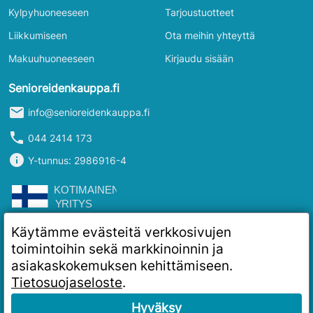
Kylpyhuoneeseen
Tarjoustuotteet
Liikkumiseen
Ota meihin yhteyttä
Makuuhuoneeseen
Kirjaudu sisään
Senioreidenkauppa.fi
mail
info@senioreidenkauppa.fi
phone
044 2414 173
info
Y-tunnus: 2986916-4
Käytämme evästeitä verkkosivujen
toimintoihin sekä markkinoinnin ja
asiakaskokemuksen kehittämiseen.
Tietosuojaseloste
.
Hyväksy