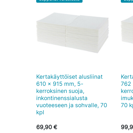
Kertakäyttöiset alusliinat
Kert

Pikakatselu
610 x 915 mm, 5-
762 
kerroksinen suoja,
kerr
inkontinenssialusta
imuk
vuoteeseen ja sohvalle, 70
70 k
kpl
69,90 €
99,9