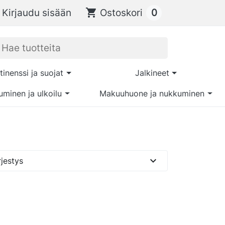
0
Kirjaudu sisään
shopping_cart
Ostoskori
tinenssi ja suojat
Jalkineet
uminen ja ulkoilu
Makuuhuone ja nukkuminen
expand_more
jestys