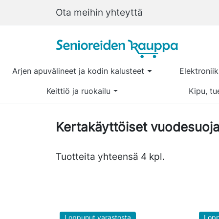
Ota meihin yhteyttä
Arjen apuvälineet ja kodin kalusteet
Elektronii
Keittiö ja ruokailu
Kipu, tu
Kertakäyttöiset vuodesuojat 
Tuotteita yhteensä 4 kpl.
Loppunut varastosta
Lopp