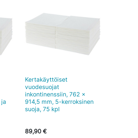
Kertakäyttöiset

Pikakatselu
vuodesuojat
inkontinenssiin, 762 x
 ja
914,5 mm, 5-kerroksinen
suoja, 75 kpl
89,90 €