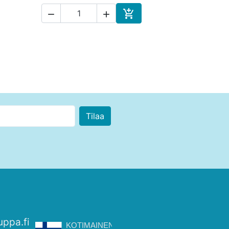



skoriin
Ostoskoriin
uppa.fi