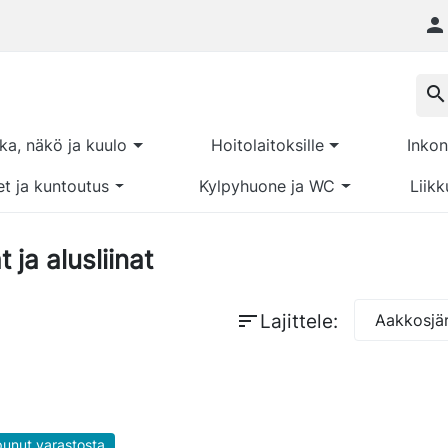

search
kka, näkö ja kuulo
Hoitolaitoksille
Inkon
et ja kuntoutus
Kylpyhuone ja WC
Liikk
ja alusliinat
sort
Lajittele:
Aakkosjär
unut varastosta