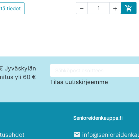

tä tiedot


Osto
 € Jyväskylän
mitus yli 60 €
Tilaa uutiskirjeemme
Senioreidenkauppa.fi
itusehdot
mail
info@senioreidenka