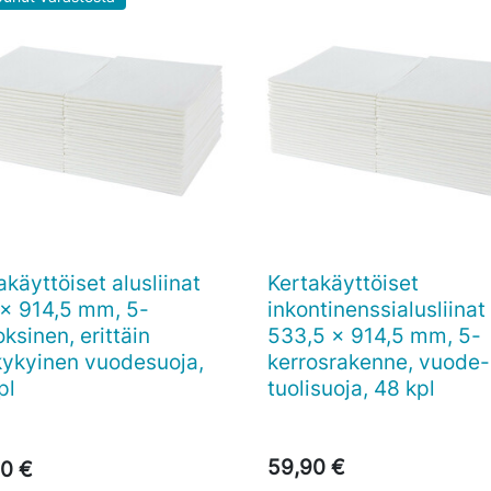
akäyttöiset alusliinat
Kertakäyttöiset

Pikakatselu

Pikakatselu
x 914,5 mm, 5-
inkontinenssialusliinat
oksinen, erittäin
533,5 x 914,5 mm, 5-
ykyinen vuodesuoja,
kerrosrakenne, vuode-
pl
tuolisuoja, 48 kpl
59,90 €
0 €