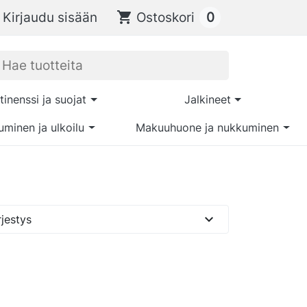
0
Kirjaudu sisään
shopping_cart
Ostoskori
tinenssi ja suojat
Jalkineet
uminen ja ulkoilu
Makuuhuone ja nukkuminen
expand_more
jestys