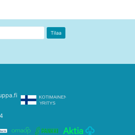
uppa.fi
4