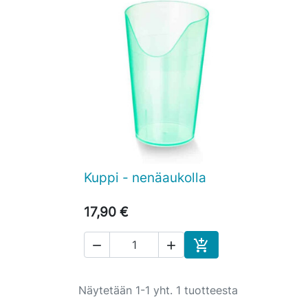
Kuppi - nenäaukolla

Pikakatselu
17,90 €



Ostoskoriin
Näytetään 1-1 yht. 1 tuotteesta