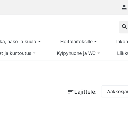

search
kka, näkö ja kuulo
Hoitolaitoksille
Inkon
et ja kuntoutus
Kylpyhuone ja WC
Liikk
sort
Lajittele:
Aakkosjär