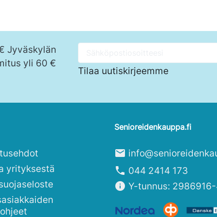
 € Jyväskylän
mitus yli 60 €
Tilaa uutiskirjeemme
Senioreidenkauppa.fi
itusehdot
mail
info@senioreidenka
a yrityksestä
phone
044 2414 173
suojaseloste
info
Y-tunnus: 2986916-
sasiakkaiden
sohjeet