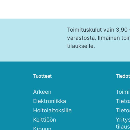
Toimituskulut vain 3,90
varastosta. Ilmainen toi
tilaukselle.
Tuotteet
Tiedot
Arkeen
Toim
Elektroniikka
Tieto
Hoitolaitoksille
Tieto
Keittiöön
Yrity
tilau
Kipuun