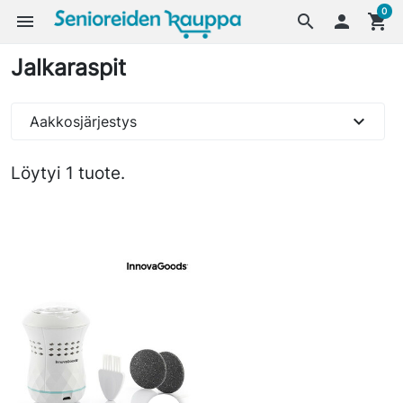
0
menu
search

shopping_cart
Jalkaraspit
expand_more
Aakkosjärjestys
Löytyi 1 tuote.