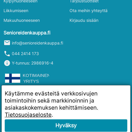
Kylpyhuoneeseen
Tarjoustuotteet
Liikkumiseen
Ota meihin yhteyttä
Makuuhuoneeseen
Kirjaudu sisään
Senioreidenkauppa.fi
mail
info@senioreidenkauppa.fi
phone
044 2414 173
info
Y-tunnus: 2986916-4
Käytämme evästeitä verkkosivujen
toimintoihin sekä markkinoinnin ja
asiakaskokemuksen kehittämiseen.
Tietosuojaseloste
.
Hyväksy