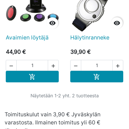


Avaimien löytäjä
Hälytinranneke
44,90 €
39,90 €




Ostoskoriin
Ostoskoriin


Näytetään 1-2 yht. 2 tuotteesta
Toimituskulut vain 3,90 € Jyväskylän
varastosta. Ilmainen toimitus yli 60 €