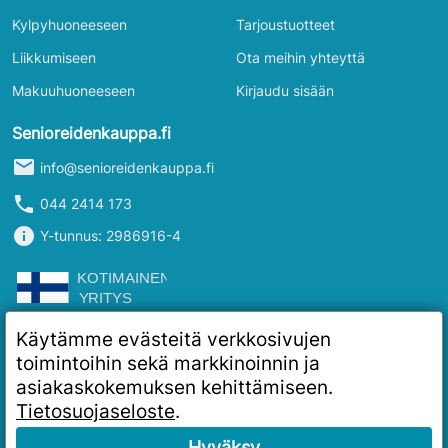
Kylpyhuoneeseen
Tarjoustuotteet
Liikkumiseen
Ota meihin yhteyttä
Makuuhuoneeseen
Kirjaudu sisään
Senioreidenkauppa.fi
mail
info@senioreidenkauppa.fi
phone
044 2414 173
info
Y-tunnus: 2986916-4
Käytämme evästeitä verkkosivujen
toimintoihin sekä markkinoinnin ja
asiakaskokemuksen kehittämiseen.
Tietosuojaseloste
.
Hyväksy