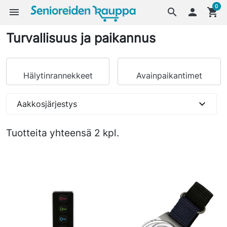
0
menu
search

shopping_cart
Turvallisuus ja paikannus
Hälytinrannekkeet
Avainpaikantimet
expand_more
Aakkosjärjestys
Tuotteita yhteensä 2 kpl.