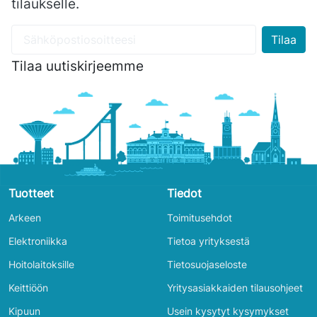
tilaukselle.
Tilaa uutiskirjeemme
Tuotteet
Tiedot
Arkeen
Toimitusehdot
Elektroniikka
Tietoa yrityksestä
Hoitolaitoksille
Tietosuojaseloste
Keittiöön
Yritysasiakkaiden tilausohjeet
Kipuun
Usein kysytyt kysymykset