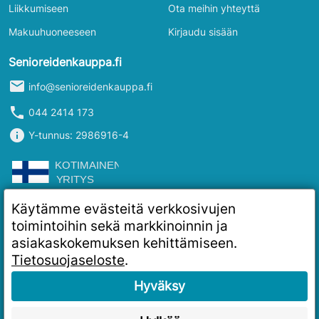
Liikkumiseen
Ota meihin yhteyttä
Makuuhuoneeseen
Kirjaudu sisään
Senioreidenkauppa.fi
mail
info@senioreidenkauppa.fi
phone
044 2414 173
info
Y-tunnus: 2986916-4
Käytämme evästeitä verkkosivujen
toimintoihin sekä markkinoinnin ja
asiakaskokemuksen kehittämiseen.
Tietosuojaseloste
.
Hyväksy