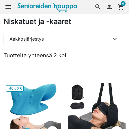
0
menu
search

shopping_cart
Niskatuet ja -kaaret
expand_more
Aakkosjärjestys
Tuotteita yhteensä 2 kpl.
-40,00 €