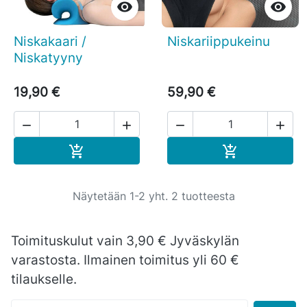


Niskakaari /
Niskariippukeinu
Niskatyyny
19,90 €
59,90 €




Ostoskoriin
Ostoskoriin


Näytetään 1-2 yht. 2 tuotteesta
Toimituskulut vain 3,90 € Jyväskylän
varastosta. Ilmainen toimitus yli 60 €
tilaukselle.