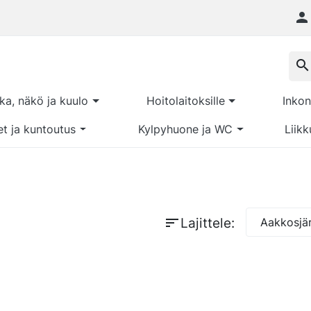

search
kka, näkö ja kuulo
Hoitolaitoksille
Inkon
et ja kuntoutus
Kylpyhuone ja WC
Liikk
sort
Lajittele:
Aakkosjär