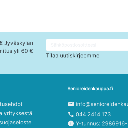
 € Jyväskylän
mitus yli 60 €
Tilaa uutiskirjeemme
Senioreidenkauppa.fi
itusehdot
mail
info@senioreidenka
a yrityksestä
phone
044 2414 173
suojaseloste
info
Y-tunnus: 2986916-