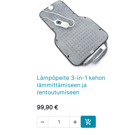
Lämpöpeite 3-in-1 kehon

Pikakatselu
lämmittämiseen ja
rentoutumiseen
99,90 €



Ostoskoriin