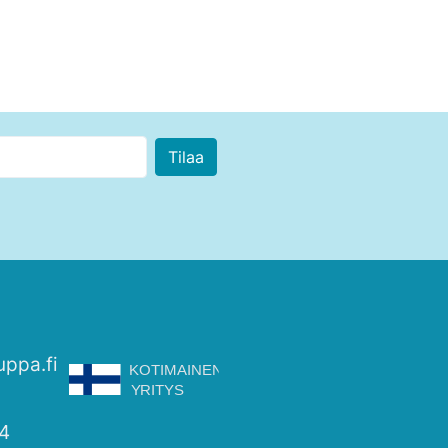
uppa.fi
4