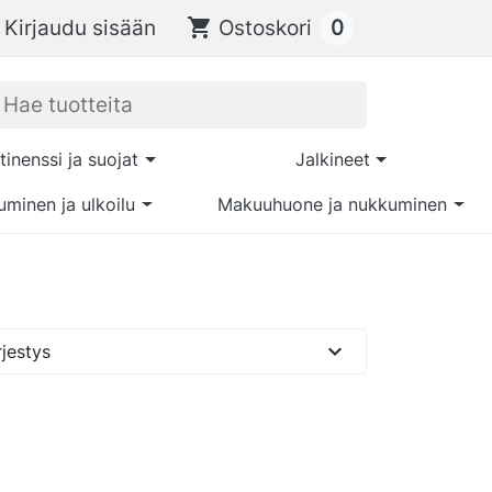
0
Kirjaudu sisään
shopping_cart
Ostoskori
tinenssi ja suojat
Jalkineet
uminen ja ulkoilu
Makuuhuone ja nukkuminen
expand_more
jestys