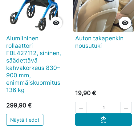


Alumiininen
Auton takapenkin
rollaattori
nousutuki
FBL427112, sininen,
säädettävä
kahvakorkeus 830–
900 mm,
enimmäiskuormitus
136 kg
19,90 €
299,90 €


Ostoskoriin

Näytä tiedot