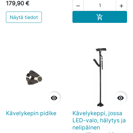
179,90 €


Ostoskoriin

Näytä tiedot


Kävelykepin pidike
Kävelykeppi, jossa
LED-valo, hälytys ja
nelipäinen