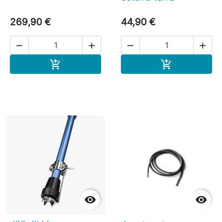
269,90 €
44,90 €




Ostoskoriin
Ostoskoriin



