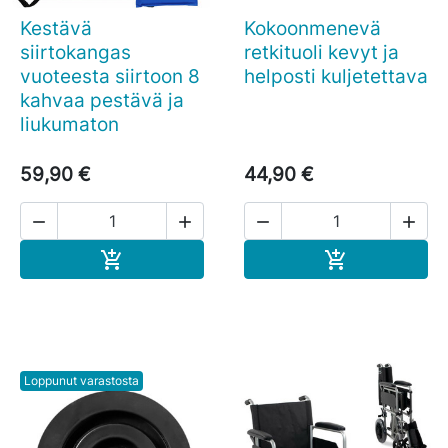
Kestävä
Kokoonmenevä
siirtokangas
retkituoli kevyt ja
vuoteesta siirtoon 8
helposti kuljetettava
kahvaa pestävä ja
liukumaton
59,90 €
44,90 €




Ostoskoriin
Ostoskoriin


Loppunut varastosta