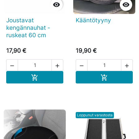


Joustavat
Kääntötyyny
kengännauhat -
ruskeat 60 cm
17,90 €
19,90 €




Ostoskoriin
Ostoskoriin


Loppunut varastosta