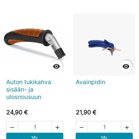


Auton tukikahva
Avainpidin
sisään- ja
ulosnousuun
24,90 €
21,90 €




Ostoskoriin
Ostoskoriin