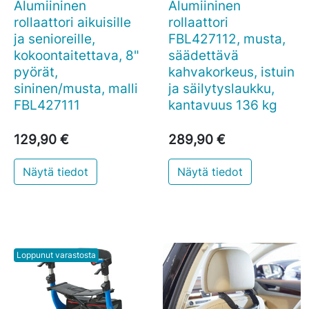
Alumiininen
Alumiininen
rollaattori aikuisille
rollaattori
ja senioreille,
FBL427112, musta,
kokoontaitettava, 8"
säädettävä
pyörät,
kahvakorkeus, istuin
sininen/musta, malli
ja säilytyslaukku,
FBL427111
kantavuus 136 kg
129,90 €
289,90 €
Näytä tiedot
Näytä tiedot
Loppunut varastosta