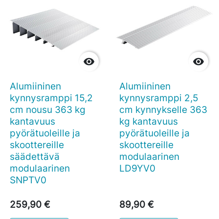


Alumiininen
Alumiininen
kynnysramppi 15,2
kynnysramppi 2,5
cm nousu 363 kg
cm kynnykselle 363
kantavuus
kg kantavuus
pyörätuoleille ja
pyörätuoleille ja
skoottereille
skoottereille
säädettävä
modulaarinen
modulaarinen
LD9YV0
SNPTV0
259,90 €
89,90 €