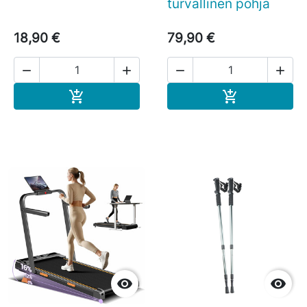
turvallinen pohja
18,90 €
79,90 €




Ostoskoriin
Ostoskoriin



