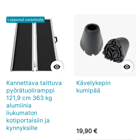
Loppunut varastosta


Kannettava taittuva
Kävelykepin
pyörätuoliramppi
kumipää
121,9 cm 363 kg
alumiinia
liukumaton
kotiportaisiin ja
kynnyksille
19,90 €