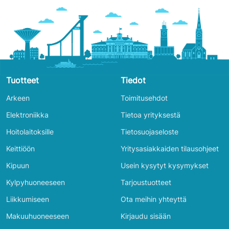
Tuotteet
Tiedot
Arkeen
Toimitusehdot
Elektroniikka
Tietoa yrityksestä
Hoitolaitoksille
Tietosuojaseloste
Keittiöön
Yritysasiakkaiden tilausohjeet
Kipuun
Usein kysytyt kysymykset
Kylpyhuoneeseen
Tarjoustuotteet
Liikkumiseen
Ota meihin yhteyttä
Makuuhuoneeseen
Kirjaudu sisään