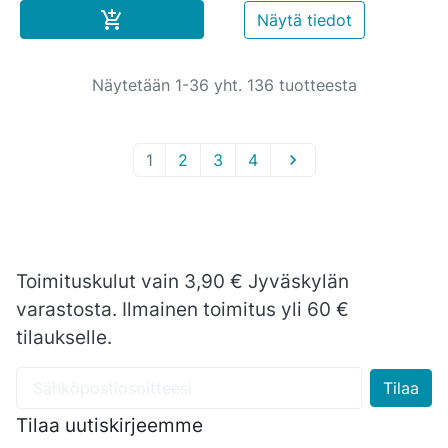
Ostoskoriin

Näytä tiedot
Näytetään 1-36 yht. 136 tuotteesta
1
2
3
4

Toimituskulut vain 3,90 € Jyväskylän
varastosta. Ilmainen toimitus yli 60 €
tilaukselle.
Tilaa uutiskirjeemme