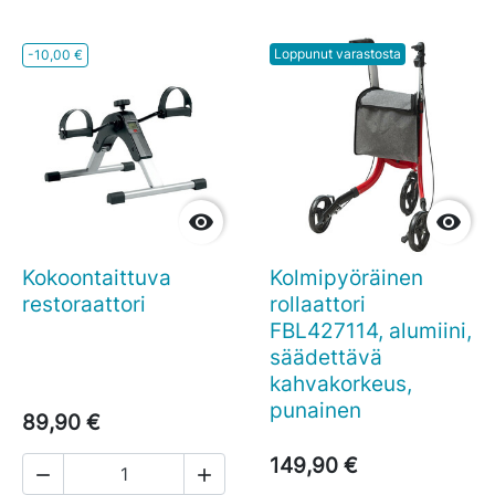
Loppunut varastosta
-10,00 €


Kokoontaittuva
Kolmipyöräinen
restoraattori
rollaattori
FBL427114, alumiini,
säädettävä
kahvakorkeus,
punainen
89,90 €
149,90 €

