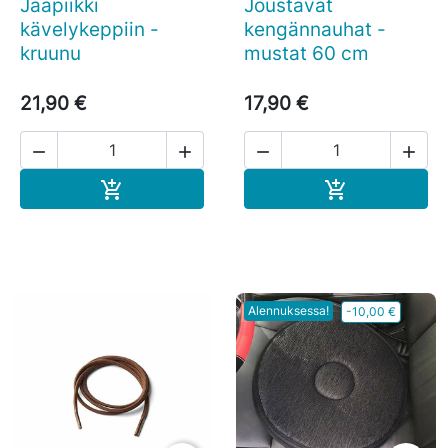
Jääpiikki
Joustavat
kävelykeppiin -
kengännauhat -
kruunu
mustat 60 cm
21,90 €
17,90 €




Ostoskoriin
Ostoskoriin


Alennuksessa!
-10,00 €