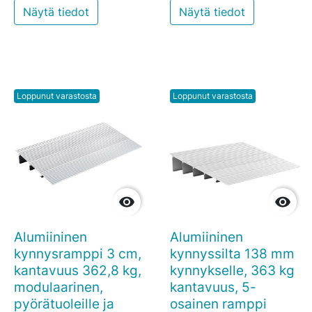
Näytä tiedot
Näytä tiedot
Loppunut varastosta
Loppunut varastosta


Alumiininen
Alumiininen
kynnysramppi 3 cm,
kynnyssilta 138 mm
kantavuus 362,8 kg,
kynnykselle, 363 kg
modulaarinen,
kantavuus, 5-
pyörätuoleille ja
osainen ramppi