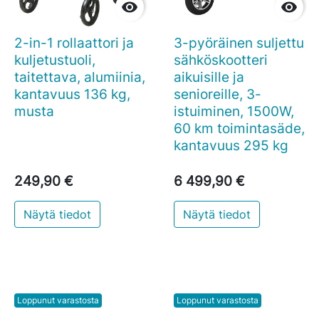


2-in-1 rollaattori ja
3-pyöräinen suljettu
kuljetustuoli,
sähköskootteri
taitettava, alumiinia,
aikuisille ja
kantavuus 136 kg,
senioreille, 3-
musta
istuiminen, 1500W,
60 km toimintasäde,
kantavuus 295 kg
249,90 €
6 499,90 €
Näytä tiedot
Näytä tiedot
Loppunut varastosta
Loppunut varastosta