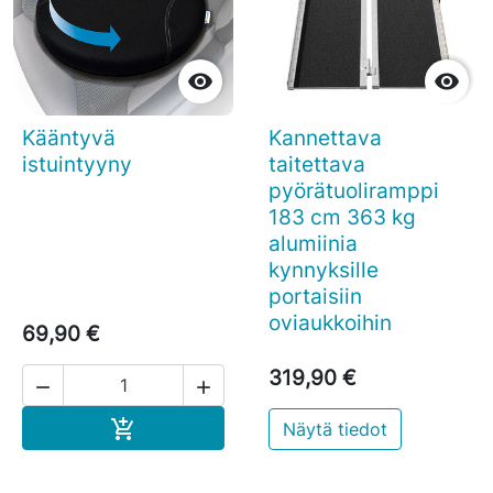


Kääntyvä
Kannettava
istuintyyny
taitettava
pyörätuoliramppi
183 cm 363 kg
alumiinia
kynnyksille
portaisiin
oviaukkoihin
69,90 €
319,90 €


Ostoskoriin

Näytä tiedot