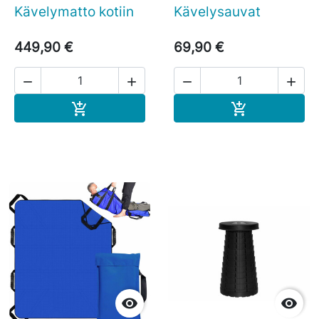
Kävelymatto kotiin
Kävelysauvat
449,90 €
69,90 €




Ostoskoriin
Ostoskoriin



