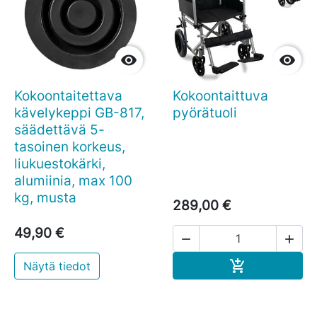


Kokoontaitettava
Kokoontaittuva
kävelykeppi GB-817,
pyörätuoli
säädettävä 5-
tasoinen korkeus,
liukuestokärki,
alumiinia, max 100
kg, musta
289,00 €
49,90 €


Ostoskoriin

Näytä tiedot