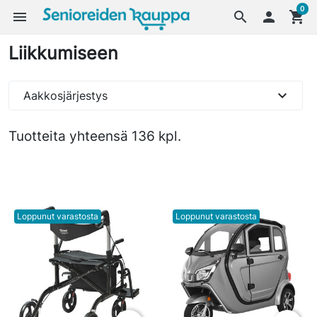
0
menu
search

shopping_cart
Liikkumiseen
expand_more
Aakkosjärjestys
Tuotteita yhteensä 136 kpl.
Loppunut varastosta
Loppunut varastosta