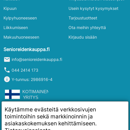
Kipuun
Usein kysytyt kysymykset
Kylpyhuoneeseen
Tarjoustuotteet
Liikkumiseen
Ota meihin yhteyttä
Makuuhuoneeseen
Kirjaudu sisään
Senioreidenkauppa.fi
mail
info@senioreidenkauppa.fi
phone
044 2414 173
info
Y-tunnus: 2986916-4
Käytämme evästeitä verkkosivujen
toimintoihin sekä markkinoinnin ja
asiakaskokemuksen kehittämiseen.