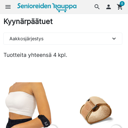
0
menu
search

shopping_cart
Kyynärpäätuet
expand_more
Aakkosjärjestys
Tuotteita yhteensä 4 kpl.