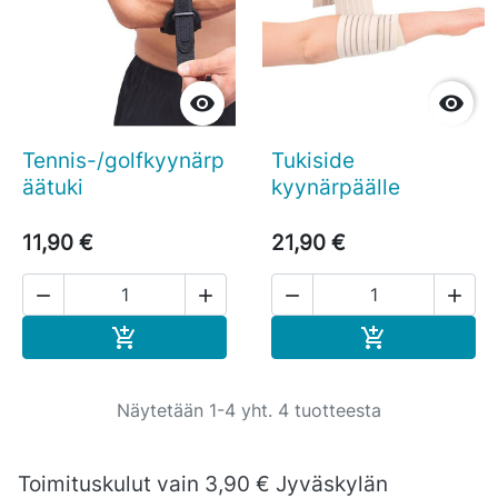


Tennis-/golfkyynärp
Tukiside
äätuki
kyynärpäälle
11,90 €
21,90 €




Ostoskoriin
Ostoskoriin


Näytetään 1-4 yht. 4 tuotteesta
Toimituskulut vain 3,90 € Jyväskylän