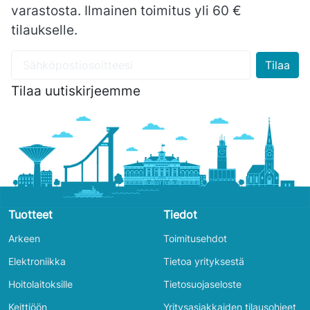
varastosta. Ilmainen toimitus yli 60 €
tilaukselle.
Tilaa uutiskirjeemme
Tuotteet
Tiedot
Arkeen
Toimitusehdot
Elektroniikka
Tietoa yrityksestä
Hoitolaitoksille
Tietosuojaseloste
Keittiöön
Yritysasiakkaiden tilausohjeet