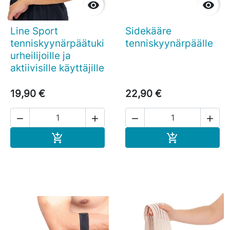


Line Sport
Sidekääre
tenniskyynärpäätuki
tenniskyynärpäälle
urheilijoille ja
aktiivisille käyttäjille
19,90 €
22,90 €




Ostoskoriin
Ostoskoriin

