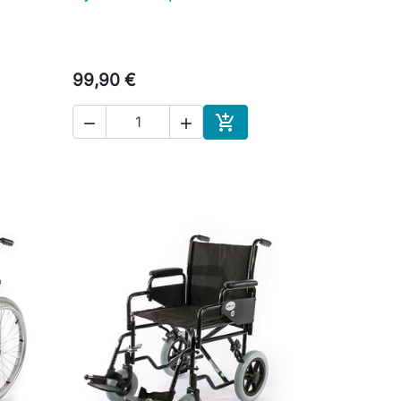
99,90 €



skoriin
Ostoskoriin