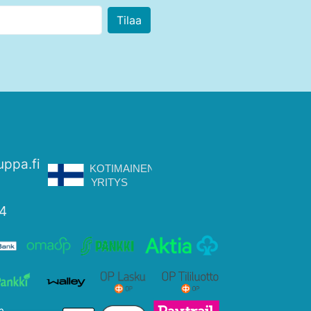
uppa.fi
4