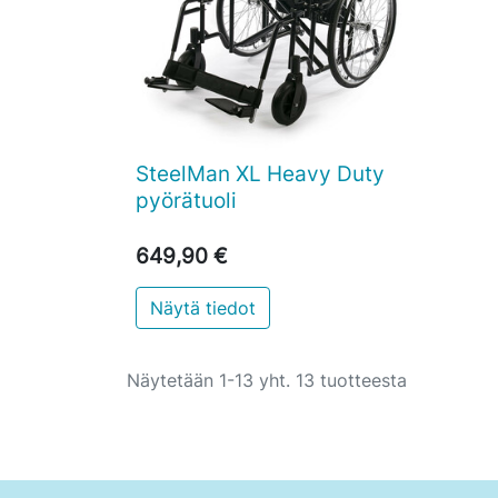
SteelMan XL Heavy Duty

Pikakatselu
pyörätuoli
649,90 €
Näytä tiedot
Näytetään 1-13 yht. 13 tuotteesta