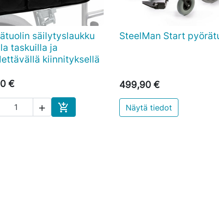
ätuolin säilytyslaukku
SteelMan Start pyörätu

Pikakatselu

Pikakatselu
la taskuilla ja
ettävällä kiinnityksellä
0 €
499,90 €

Näytä tiedot

Ostoskoriin