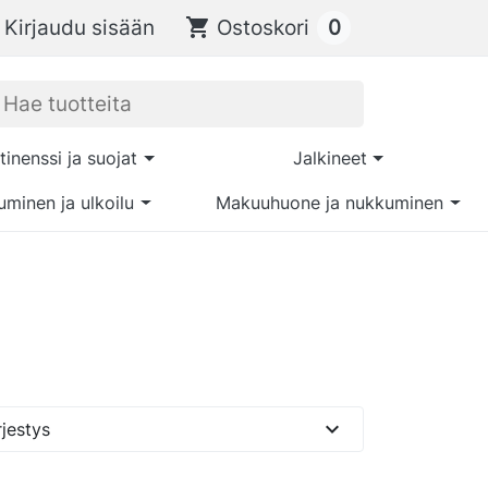
0
Kirjaudu sisään
shopping_cart
Ostoskori
tinenssi ja suojat
Jalkineet
uminen ja ulkoilu
Makuuhuone ja nukkuminen
expand_more
jestys