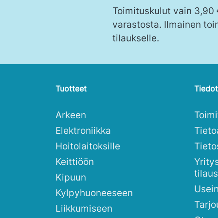
Toimituskulut vain 3,90
varastosta. Ilmainen toi
tilaukselle.
Tuotteet
Tiedot
Arkeen
Toim
Elektroniikka
Tieto
Hoitolaitoksille
Tieto
Keittiöön
Yrity
tilau
Kipuun
Usei
Kylpyhuoneeseen
Tarjo
Liikkumiseen