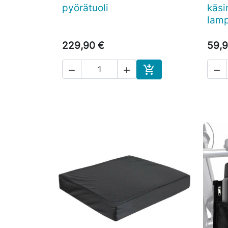
pyörätuoli
käsi
lamp
229,90 €
59,9




Ostoskoriin