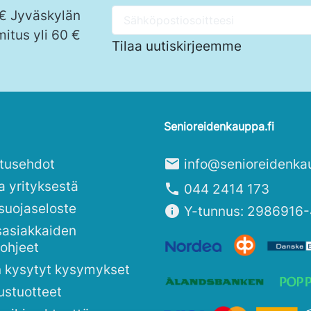
 € Jyväskylän
mitus yli 60 €
Tilaa uutiskirjeemme
Senioreidenkauppa.fi
itusehdot
mail
info@senioreidenka
a yrityksestä
phone
044 2414 173
suojaseloste
info
Y-tunnus: 2986916-
sasiakkaiden
sohjeet
n kysytyt kysymykset
ustuotteet