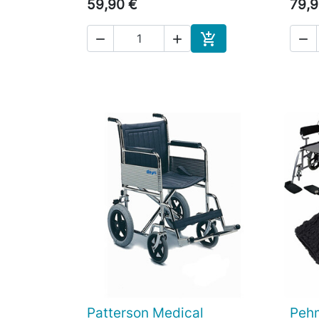
59,90 €
79,9




Ostoskoriin
Patterson Medical
Pehm

Pikakatselu