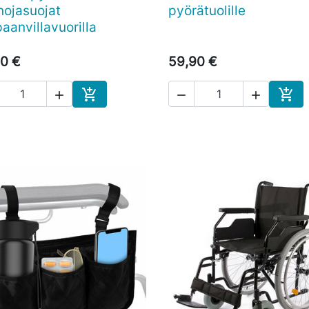
nojasuojat
pyörätuolille
aanvillavuorilla
0 €
59,90 €





Ostoskoriin
Osto