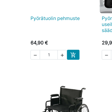
Pyörätuolin pehmuste
Pyör

Pikakatselu
useil
sääd
64,90 €
29,9




Ostoskoriin