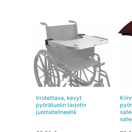
Irrotettava, kevyt
Kiin

Pikakatselu
pyörätuolin tarjotin
pyör
juomatelineellä
sate
sate