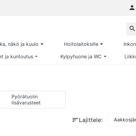

search
kka, näkö ja kuulo
Hoitolaitoksille
Inkon
et ja kuntoutus
Kylpyhuone ja WC
Liikk
Pyörätuolin
lisävarusteet
sort
Lajittele:
Aakkosjär