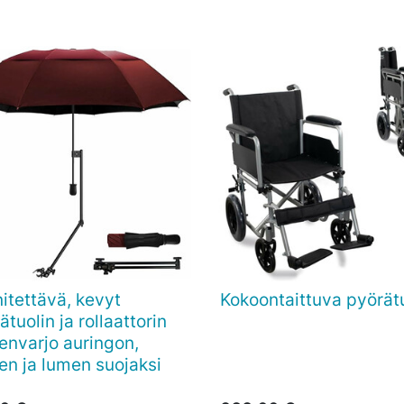
nitettävä, kevyt
Kokoontaittuva pyörätu

Pikakatselu

Pikakatselu
ätuolin ja rollaattorin
envarjo auringon,
en ja lumen suojaksi