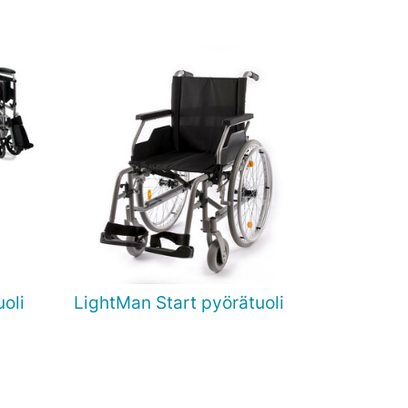
oli
LightMan Start pyörätuoli

Pikakatselu