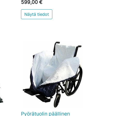
599,00 €
Näytä tiedot
skoriin
Pyörätuolin päällinen

Pikakatselu