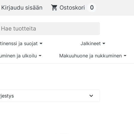
0
Kirjaudu sisään
shopping_cart
Ostoskori
tinenssi ja suojat
Jalkineet
uminen ja ulkoilu
Makuuhuone ja nukkuminen
expand_more
jestys