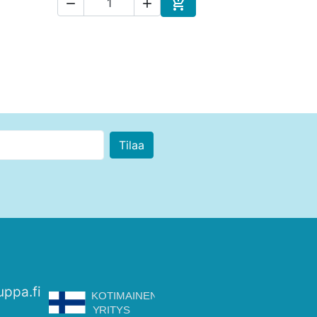



skoriin
Ostoskoriin
uppa.fi