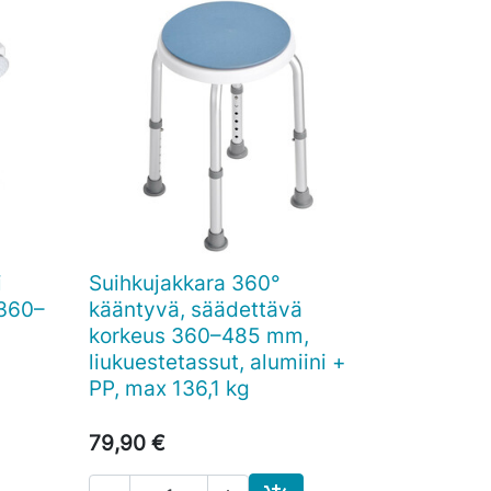
i
Suihkujakkara 360°

Pikakatselu
 360–
kääntyvä, säädettävä
korkeus 360–485 mm,
liukuestetassut, alumiini +
PP, max 136,1 kg
79,90 €