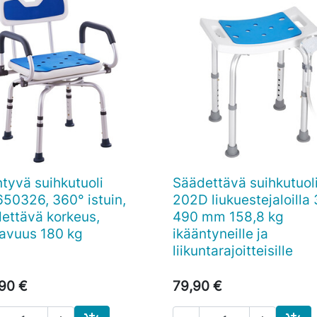
tyvä suihkutuoli
Säädettävä suihkutuol

Pikakatselu

Pikakatselu
50326, 360° istuin,
202D liukuestejaloilla
ettävä korkeus,
490 mm 158,8 kg
avuus 180 kg
ikääntyneille ja
liikuntarajoitteisille
90 €
79,90 €