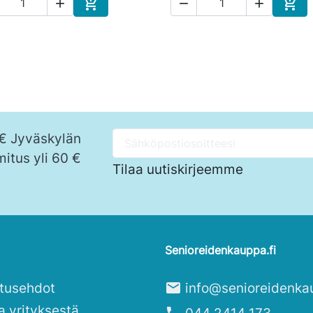





Ostoskoriin
Osto
 € Jyväskylän
mitus yli 60 €
Tilaa uutiskirjeemme
Senioreidenkauppa.fi
itusehdot
mail
info@senioreidenka
a yrityksestä
phone
044 2414 173