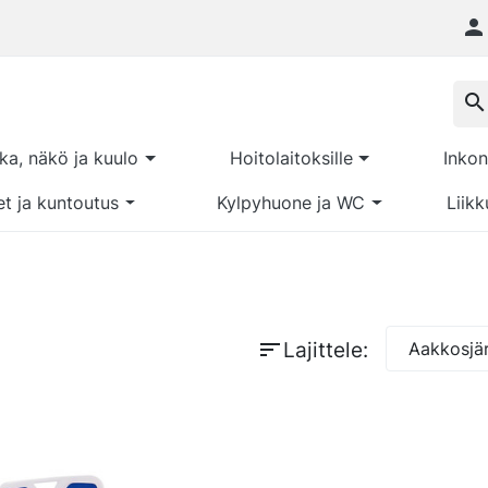

search
kka, näkö ja kuulo
Hoitolaitoksille
Inkon
et ja kuntoutus
Kylpyhuone ja WC
Liikk
sort
Lajittele:
Aakkosjär