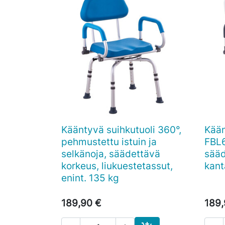
Kääntyvä suihkutuoli 360°,
Kään

Pikakatselu
pehmustettu istuin ja
FBL6
selkänoja, säädettävä
sääd
korkeus, liukuestetassut,
kant
enint. 135 kg
189,90 €
189,