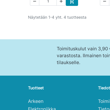




Ostoskoriin
Näytetään 1-4 yht. 4 tuotteesta
Toimituskulut vain 3,90
varastosta. Ilmainen toi
tilaukselle.
Tuotteet
Tiedot
Arkeen
Toim
Elektroniikka
Tieto