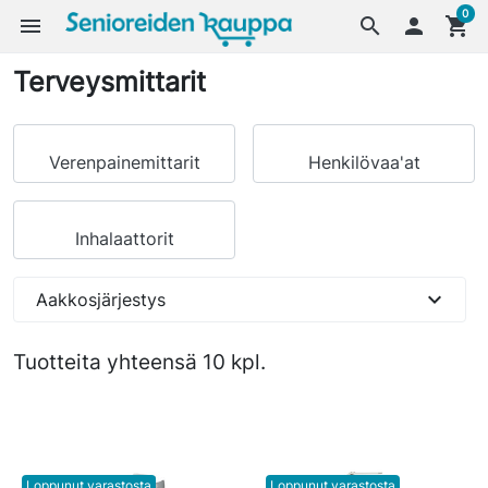
0
menu
search

shopping_cart
Terveysmittarit
Verenpainemittarit
Henkilövaa'at
Inhalaattorit
expand_more
Aakkosjärjestys
Tuotteita yhteensä 10 kpl.
Loppunut varastosta
Loppunut varastosta