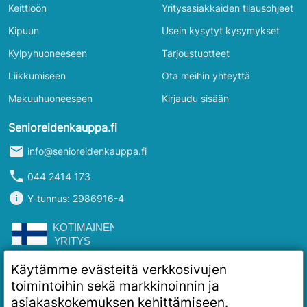
Keittiöön
Yritysasiakkaiden tilausohjeet
Kipuun
Usein kysytyt kysymykset
Kylpyhuoneeseen
Tarjoustuotteet
Liikkumiseen
Ota meihin yhteyttä
Makuuhuoneeseen
Kirjaudu sisään
Senioreidenkauppa.fi
mail
info@senioreidenkauppa.fi
phone
044 2414 173
info
Y-tunnus: 2986916-4
Käytämme evästeitä verkkosivujen
toimintoihin sekä markkinoinnin ja
asiakaskokemuksen kehittämiseen.