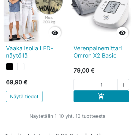


Vaaka isolla LED-
Verenpainemittari
näytöllä
Omron X2 Basic
79,00 €
69,90 €


Ostoskoriin

Näytä tiedot
Näytetään 1-10 yht. 10 tuotteesta