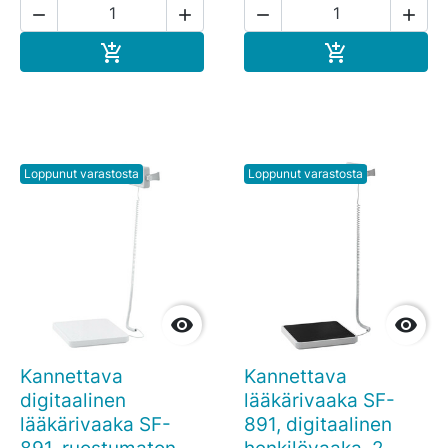




Ostoskoriin
Ostoskoriin


Loppunut varastosta
Loppunut varastosta


Kannettava
Kannettava
digitaalinen
lääkärivaaka SF-
lääkärivaaka SF-
891, digitaalinen
891, ruostumaton
henkilövaaka, 2