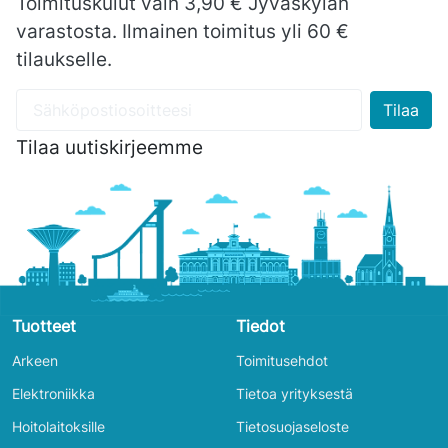
Toimituskulut vain 3,90 € Jyväskylän
varastosta. Ilmainen toimitus yli 60 €
tilaukselle.
Tilaa uutiskirjeemme
Tuotteet
Tiedot
Arkeen
Toimitusehdot
Elektroniikka
Tietoa yrityksestä
Hoitolaitoksille
Tietosuojaseloste