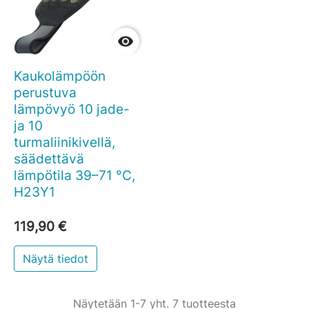

Kaukolämpöön
perustuva
lämpövyö 10 jade-
ja 10
turmaliinikivellä,
säädettävä
lämpötila 39–71 °C,
H23Y1
119,90 €
Näytä tiedot
Näytetään 1-7 yht. 7 tuotteesta