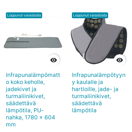
Loppunut varastosta
Loppunut varastosta


Infrapunalämpömatt
Infrapunalämpötyyn
o koko keholle,
y kaulalle ja
jadekivet ja
hartioille, jade- ja
turmaliinikivet,
turmaliinikivet,
säädettävä
säädettävä
lämpötila, PU-
lämpötila
nahka, 1780 x 604
mm