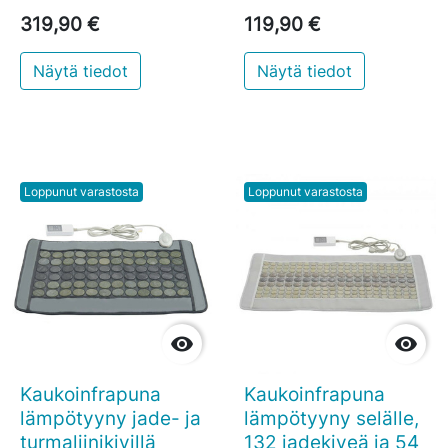
319,90 €
119,90 €
Näytä tiedot
Näytä tiedot
Loppunut varastosta
Loppunut varastosta


Kaukoinfrapuna
Kaukoinfrapuna
lämpötyyny jade- ja
lämpötyyny selälle,
turmaliinikivillä
132 jadekiveä ja 54