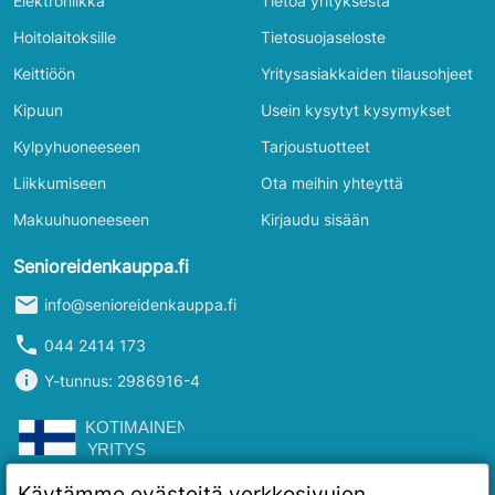
Elektroniikka
Tietoa yrityksestä
Hoitolaitoksille
Tietosuojaseloste
Keittiöön
Yritysasiakkaiden tilausohjeet
Kipuun
Usein kysytyt kysymykset
Kylpyhuoneeseen
Tarjoustuotteet
Liikkumiseen
Ota meihin yhteyttä
Makuuhuoneeseen
Kirjaudu sisään
Senioreidenkauppa.fi
mail
info@senioreidenkauppa.fi
phone
044 2414 173
info
Y-tunnus: 2986916-4
Käytämme evästeitä verkkosivujen