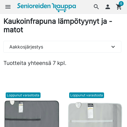
0
menu
search

shopping_cart
Kaukoinfrapuna lämpötyynyt ja -
matot
expand_more
Aakkosjärjestys
Tuotteita yhteensä 7 kpl.
Loppunut varastosta
Loppunut varastosta