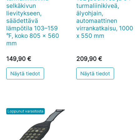
selkäkivun
turmaliinikiveä,
lievitykseen,
älyohjain,
säädettävä
automaattinen
lämpötila 103–159
virrankatkaisu, 1000
℉, koko 805 x 560
x 550 mm
mm
149,90 €
209,90 €
Näytä tiedot
Näytä tiedot
Loppunut varastosta