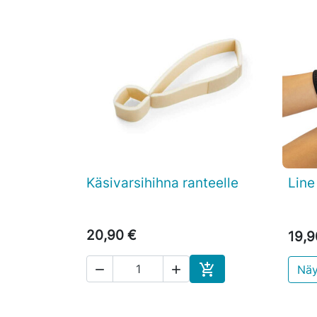
Käsivarsihihna ranteelle
Line

Pikakatselu
20,90 €
19,9

Näy


Ostoskoriin