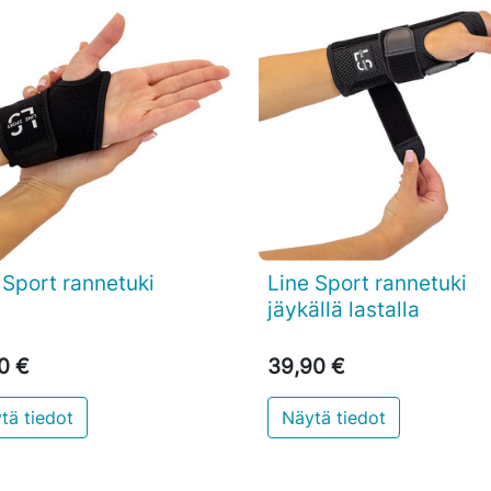
 Sport rannetuki
Line Sport rannetuki

Pikakatselu

Pikakatselu
jäykällä lastalla
0 €
39,90 €
tä tiedot
Näytä tiedot