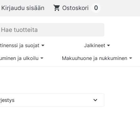
0
Kirjaudu sisään
shopping_cart
Ostoskori
tinenssi ja suojat
Jalkineet
uminen ja ulkoilu
Makuuhuone ja nukkuminen
expand_more
jestys