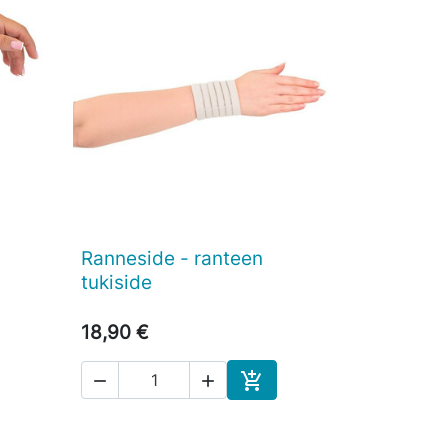
Ranneside - ranteen

Pikakatselu
tukiside
18,90 €



Ostoskoriin