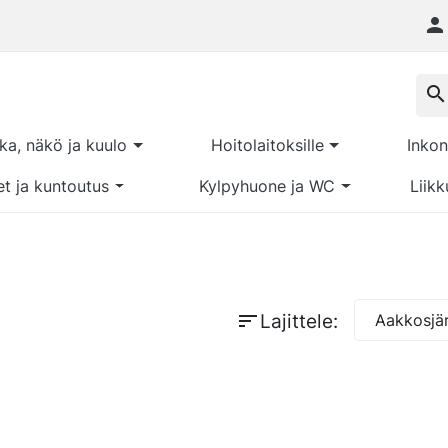

search
kka, näkö ja kuulo
Hoitolaitoksille
Inkon
et ja kuntoutus
Kylpyhuone ja WC
Liikk
sort
Lajittele:
Aakkosjär