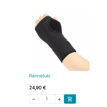
Rannetuki

Pikakatselu
24,90 €



Ostoskoriin