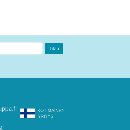
uppa.fi
4