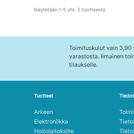
Näytetään 1-5 yht. 5 tuotteesta
Toimituskulut vain 3,90
varastosta. Ilmainen toi
tilaukselle.
Tuotteet
Tiedot
Arkeen
Toim
Elektroniikka
Tieto
Hoitolaitoksille
Tieto