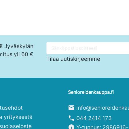
 € Jyväskylän
mitus yli 60 €
Tilaa uutiskirjeemme
Senioreidenkauppa.fi
itusehdot
mail
info@senioreidenka
a yrityksestä
phone
044 2414 173
suojaseloste
info
Y-tunnus: 2986916-