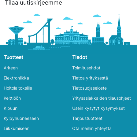
Tilaa uutiskirjeemme
Tuotteet
Tiedot
Arkeen
Toimitusehdot
Elektroniikka
Tietoa yrityksestä
Hoitolaitoksille
Tietosuojaseloste
Keittiöön
Yritysasiakkaiden tilausohjeet
Kipuun
Usein kysytyt kysymykset
Kylpyhuoneeseen
Tarjoustuotteet
Liikkumiseen
Ota meihin yhteyttä