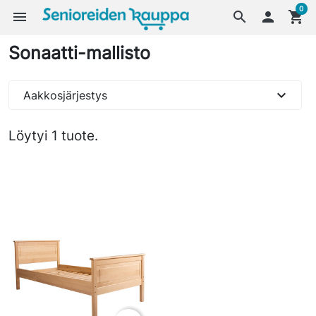
0
menu
search

shopping_cart
Sonaatti-mallisto
expand_more
Aakkosjärjestys
Löytyi 1 tuote.