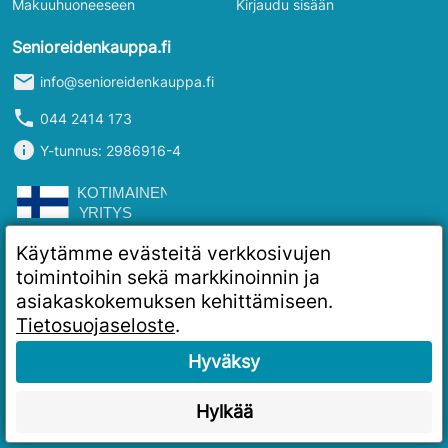
Makuuhuoneeseen
Kirjaudu sisään
Senioreidenkauppa.fi
mail
info@senioreidenkauppa.fi
phone
044 2414 173
info
Y-tunnus: 2986916-4
Käytämme evästeitä verkkosivujen
toimintoihin sekä markkinoinnin ja
asiakaskokemuksen kehittämiseen.
Tietosuojaseloste
.
Hyväksy
Hylkää