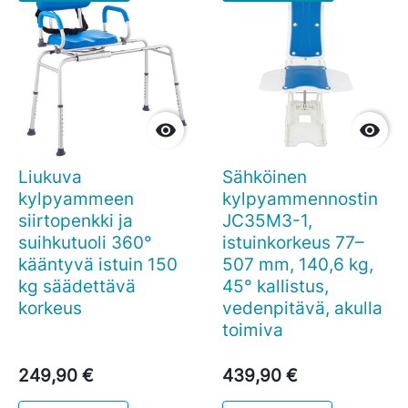


Liukuva
Sähköinen
kylpyammeen
kylpyammennostin
siirtopenkki ja
JC35M3-1,
suihkutuoli 360°
istuinkorkeus 77–
kääntyvä istuin 150
507 mm, 140,6 kg,
kg säädettävä
45° kallistus,
korkeus
vedenpitävä, akulla
toimiva
249,90 €
439,90 €