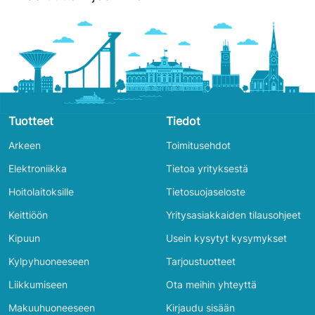
Tuotteet
Tiedot
Arkeen
Toimitusehdot
Elektroniikka
Tietoa yrityksestä
Hoitolaitoksille
Tietosuojaseloste
Keittiöön
Yritysasiakkaiden tilausohjeet
Kipuun
Usein kysytyt kysymykset
Kylpyhuoneeseen
Tarjoustuotteet
Liikkumiseen
Ota meihin yhteyttä
Makuuhuoneeseen
Kirjaudu sisään