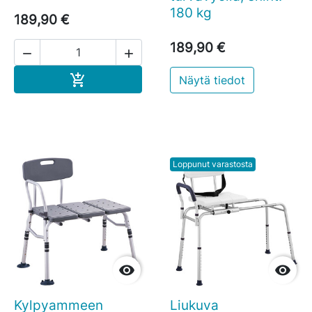
180 kg
189,90 €
189,90 €


Ostoskoriin

Näytä tiedot
Loppunut varastosta


Kylpyammeen
Liukuva