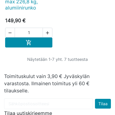
max 226,8 kg,
alumiinirunko
149,90 €


Ostoskoriin

Näytetään 1-7 yht. 7 tuotteesta
Toimituskulut vain 3,90 € Jyväskylän
varastosta. Ilmainen toimitus yli 60 €
tilaukselle.
Tilaa uutiskirjeemme