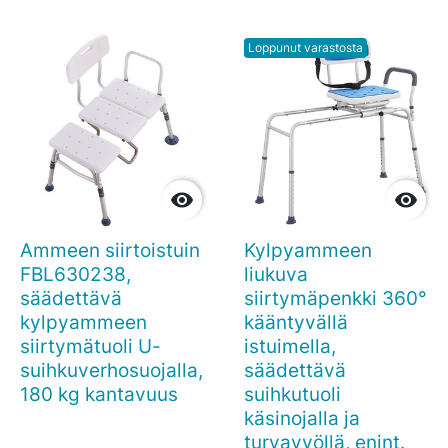
Loppunut varastosta


Ammeen siirtoistuin
Kylpyammeen
FBL630238,
liukuva
säädettävä
siirtymäpenkki 360°
kylpyammeen
kääntyvällä
siirtymätuoli U-
istuimella,
suihkuverhosuojalla,
säädettävä
180 kg kantavuus
suihkutuoli
käsinojalla ja
turvavyöllä, enint.