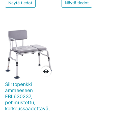
Näytä tiedot
Näytä tiedot

Siirtopenkki
ammeeseen
FBL630237,
pehmustettu,
korkeussäädettävä,