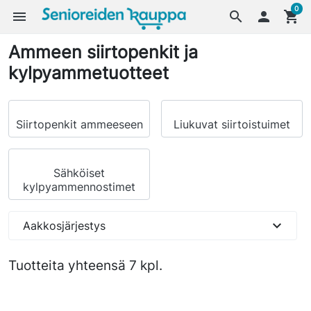
0
menu
search

shopping_cart
Ammeen siirtopenkit ja
kylpyammetuotteet
Siirtopenkit ammeeseen
Liukuvat siirtoistuimet
Sähköiset
kylpyammennostimet
expand_more
Aakkosjärjestys
Tuotteita yhteensä 7 kpl.