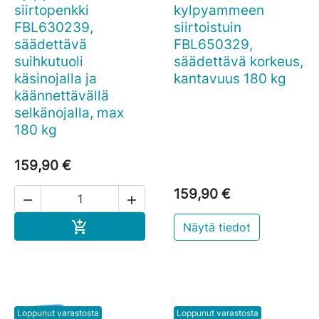
siirtopenkki
kylpyammeen
FBL630239,
siirtoistuin
säädettävä
FBL650329,
suihkutuoli
säädettävä korkeus,
käsinojalla ja
kantavuus 180 kg
käännettävällä
selkänojalla, max
180 kg
159,90 €
159,90 €


Ostoskoriin

Näytä tiedot
Loppunut varastosta
Loppunut varastosta