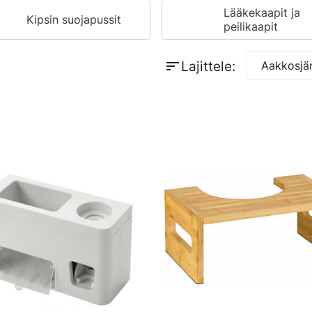
Lääkekaapit ja
Kipsin suojapussit
peilikaapit
sort
Lajittele:
Aakkosjär