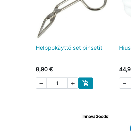
Helppokäyttöiset pinsetit
Hius

Pikakatselu
8,90 €
44,9




Ostoskoriin