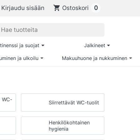
0
Kirjaudu sisään
shopping_cart
Ostoskori
tinenssi ja suojat
Jalkineet
uminen ja ulkoilu
Makuuhuone ja nukkuminen
a WC-
Siirrettävät WC-tuolit
Henkilökohtainen
hygienia