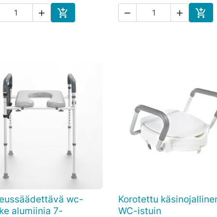





Ostoskoriin
Osto
eussäädettävä wc-
Korotettu käsinojalline

Pikakatselu

Pikakatselu
ke alumiinia 7-
WC-istuin