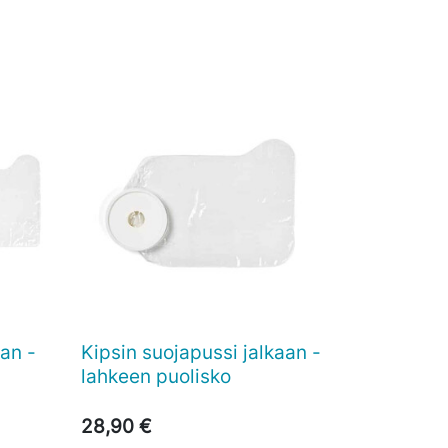
aan -
Kipsin suojapussi jalkaan -

Pikakatselu
lahkeen puolisko
28,90 €