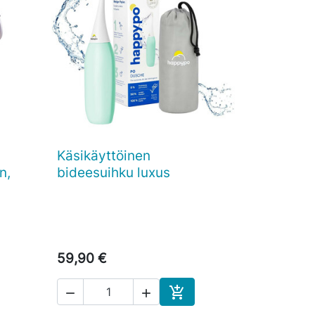
Käsikäyttöinen

Pikakatselu
n,
bideesuihku luxus
59,90 €



skoriin
Ostoskoriin