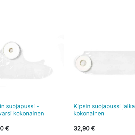
in suojapussi -
Kipsin suojapussi jalk

Pikakatselu

Pikakatselu
varsi kokonainen
kokonainen
0 €
32,90 €