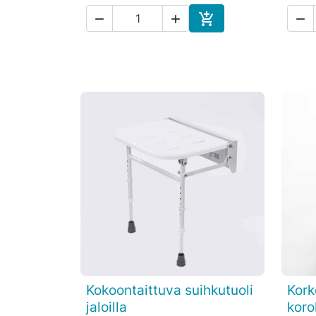




Ostoskoriin
Kokoontaittuva suihkutuoli
Kork

Pikakatselu
jaloilla
koro