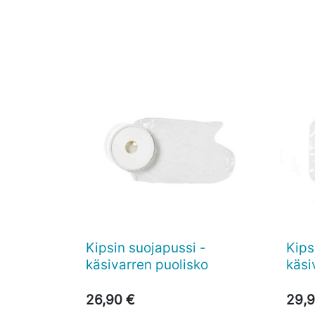
Kipsin suojapussi -
Kips

Pikakatselu
käsivarren puolisko
käsi
26,90 €
29,9