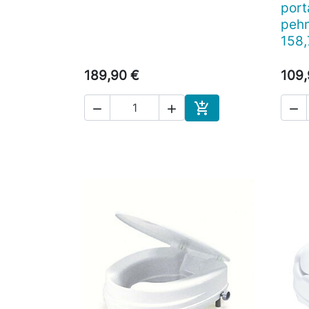
por
pehm
158
189,90 €
109,




Ostoskoriin