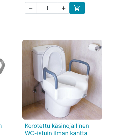



skoriin
Ostoskoriin
n
Korotettu käsinojallinen

Pikakatselu
WC-istuin ilman kantta