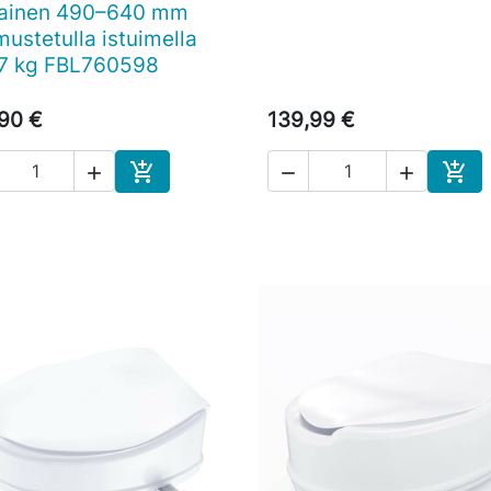
tainen 490–640 mm
ustetulla istuimella
,7 kg FBL760598
90 €
139,99 €





Ostoskoriin
Osto