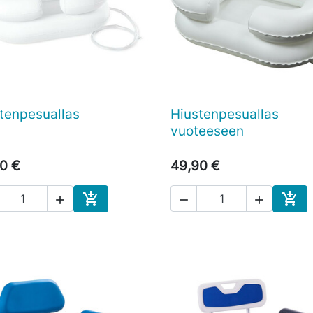
tenpesuallas
Hiustenpesuallas

Pikakatselu

Pikakatselu
vuoteeseen
0 €
49,90 €





Ostoskoriin
Osto