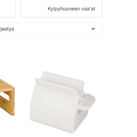
Kylpyhuoneen vaa'at
expand_more
jestys