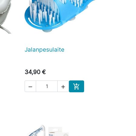
Jalanpesulaite

Pikakatselu
34,90 €



skoriin
Ostoskoriin