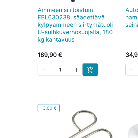
Ammeen siirtoistuin
Auto

Pikakatselu
FBL630238, säädettävä
hamm
kylpyammeen siirtymätuoli
sein
U-suihkuverhosuojalla, 180
kg kantavuus
189,90 €
34,9




Ostoskoriin
-3,00 €