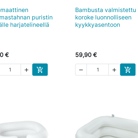
maattinen
Bambusta valmistettu

Pikakatselu

Pikakatselu
astahnan puristin
koroke luonnolliseen
älle harjatelineellä
kyykkyasentoon
0 €
59,90 €





Ostoskoriin
Osto