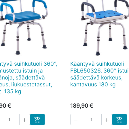
tyvä suihkutuoli 360°,
Kääntyvä suihkutuoli

Pikakatselu

Pikakatselu
ustettu istuin ja
FBL650326, 360° istui
änoja, säädettävä
säädettävä korkeus,
eus, liukuestetassut,
kantavuus 180 kg
t. 135 kg
90 €
189,90 €





Ostoskoriin
Osto