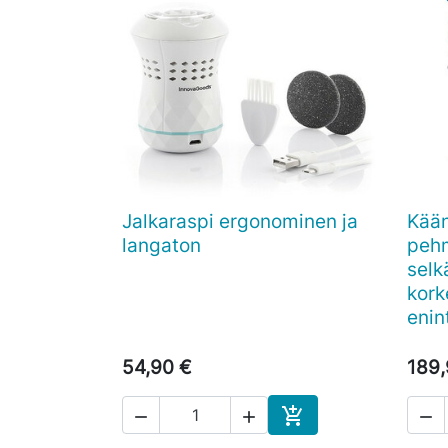
Jalkaraspi ergonominen ja
Kään

Pikakatselu
langaton
pehm
selk
kork
enin
54,90 €
189,




Ostoskoriin