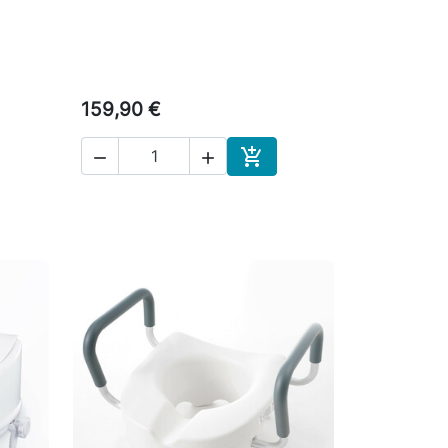
159,90 €



skoriin
Ostoskoriin