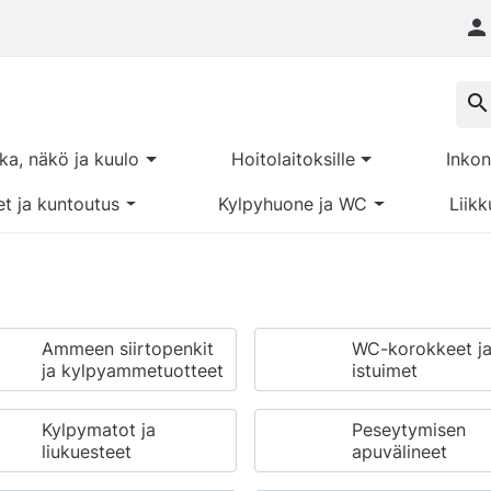

search
kka, näkö ja kuulo
Hoitolaitoksille
Inkon
et ja kuntoutus
Kylpyhuone ja WC
Liikk
Ammeen siirtopenkit
WC-korokkeet j
ja kylpyammetuotteet
istuimet
Kylpymatot ja
Peseytymisen
liukuesteet
apuvälineet