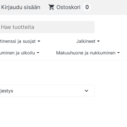
0
Kirjaudu sisään
shopping_cart
Ostoskori
tinenssi ja suojat
Jalkineet
uminen ja ulkoilu
Makuuhuone ja nukkuminen
expand_more
jestys