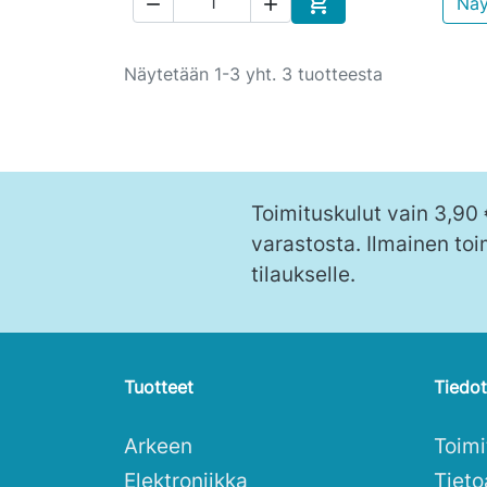

Näy


Ostoskoriin
Näytetään 1-3 yht. 3 tuotteesta
Toimituskulut vain 3,90
varastosta. Ilmainen toi
tilaukselle.
Tuotteet
Tiedot
Arkeen
Toim
Elektroniikka
Tieto