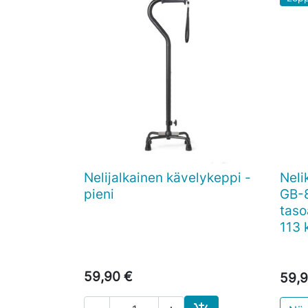
Nelijalkainen kävelykeppi -
Neli

Pikakatselu
pieni
GB-8
taso
113 
59,90 €
59,9