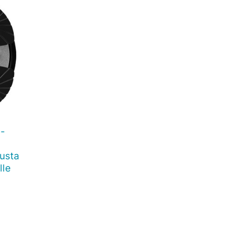
8-
lusta
lle