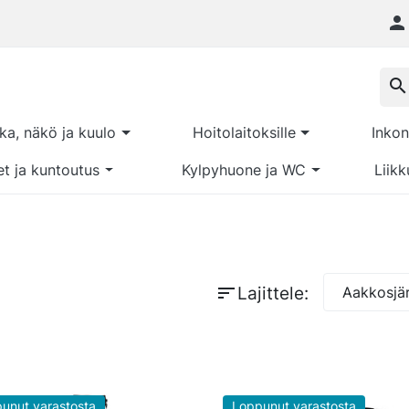

search
kka, näkö ja kuulo
Hoitolaitoksille
Inkon
et ja kuntoutus
Kylpyhuone ja WC
Liikk
sort
Lajittele:
Aakkosjär
unut varastosta
Loppunut varastosta