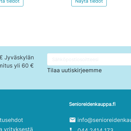
tä tiedot
Näytä tiedot
 € Jyväskylän
mitus yli 60 €
Tilaa uutiskirjeemme
Senioreidenkauppa.fi
itusehdot
mail
info@senioreidenka
a yrityksestä
phone
044 2414 173