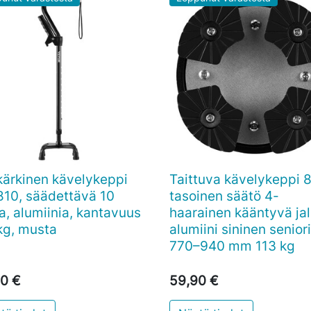
kärkinen kävelykeppi
Taittuva kävelykeppi 

Pikakatselu

Pikakatselu
10, säädettävä 10
tasoinen säätö 4-
a, alumiinia, kantavuus
haarainen kääntyvä ja
kg, musta
alumiini sininen seniori
770–940 mm 113 kg
0 €
59,90 €