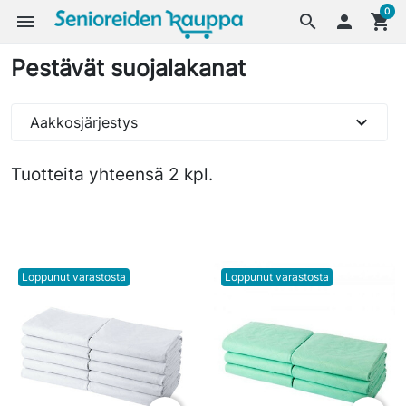
0
menu
search

shopping_cart
Pestävät suojalakanat
expand_more
Aakkosjärjestys
Tuotteita yhteensä 2 kpl.
Loppunut varastosta
Loppunut varastosta