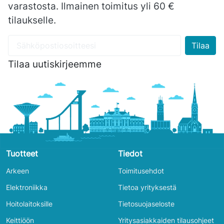
varastosta. Ilmainen toimitus yli 60 €
tilaukselle.
Tilaa uutiskirjeemme
Tuotteet
Tiedot
Arkeen
Toimitusehdot
Elektroniikka
Tietoa yrityksestä
Hoitolaitoksille
Tietosuojaseloste
Keittiöön
Yritysasiakkaiden tilausohjeet