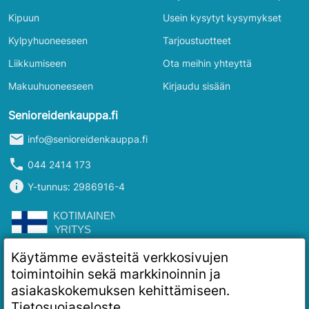
Kipuun
Usein kysytyt kysymykset
Kylpyhuoneeseen
Tarjoustuotteet
Liikkumiseen
Ota meihin yhteyttä
Makuuhuoneeseen
Kirjaudu sisään
Senioreidenkauppa.fi
mail
info@senioreidenkauppa.fi
phone
044 2414 173
info
Y-tunnus: 2986916-4
Käytämme evästeitä verkkosivujen
toimintoihin sekä markkinoinnin ja
asiakaskokemuksen kehittämiseen.
Tietosuojaseloste
.