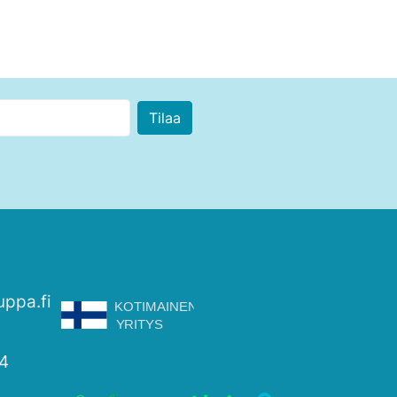
uppa.fi
4