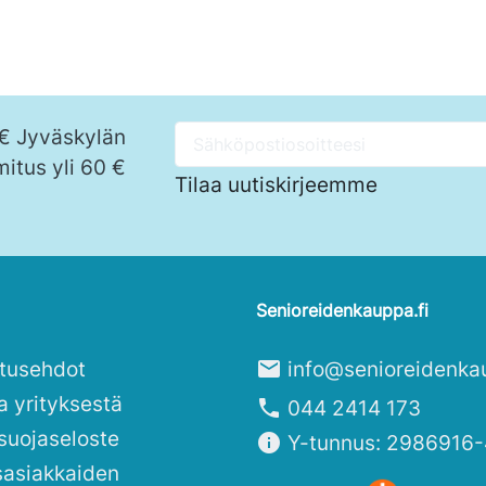
 € Jyväskylän
mitus yli 60 €
Tilaa uutiskirjeemme
Senioreidenkauppa.fi
itusehdot
mail
info@senioreidenka
a yrityksestä
phone
044 2414 173
suojaseloste
info
Y-tunnus: 2986916-
sasiakkaiden