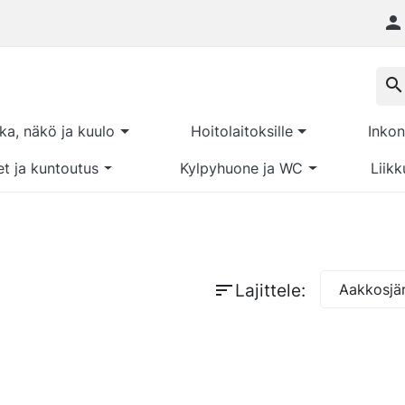

search
kka, näkö ja kuulo
Hoitolaitoksille
Inkon
et ja kuntoutus
Kylpyhuone ja WC
Liikk
sort
Lajittele:
Aakkosjär