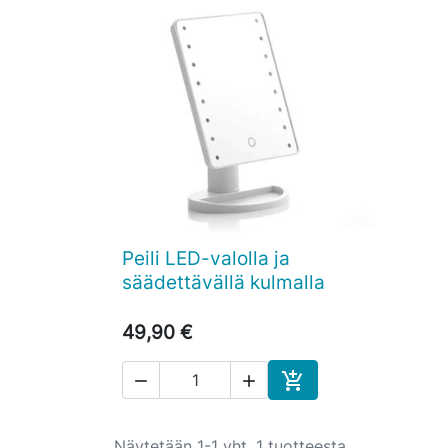
Peili LED-valolla ja

Pikakatselu
säädettävällä kulmalla
49,90 €



Ostoskoriin
Näytetään 1-1 yht. 1 tuotteesta