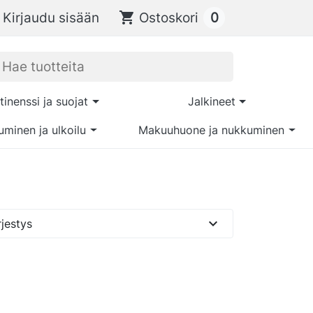
0
Kirjaudu sisään
shopping_cart
Ostoskori
tinenssi ja suojat
Jalkineet
uminen ja ulkoilu
Makuuhuone ja nukkuminen
expand_more
jestys