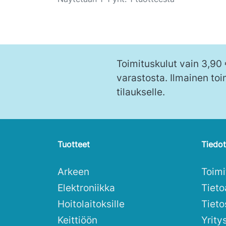
Toimituskulut vain 3,90
varastosta. Ilmainen toi
tilaukselle.
Tuotteet
Tiedot
Arkeen
Toim
Elektroniikka
Tieto
Hoitolaitoksille
Tieto
Keittiöön
Yrity