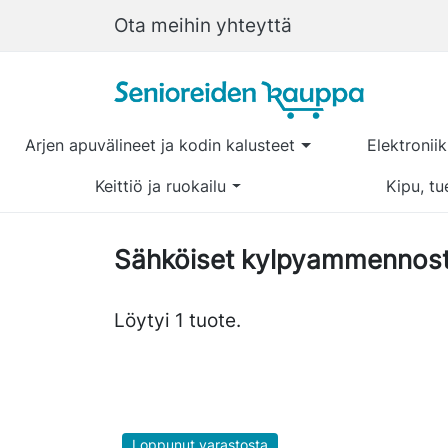
Ota meihin yhteyttä
Arjen apuvälineet ja kodin kalusteet
Elektronii
Keittiö ja ruokailu
Kipu, tu
Sähköiset kylpyammennos
Löytyi 1 tuote.
Loppunut varastosta