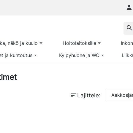

search
kka, näkö ja kuulo
Hoitolaitoksille
Inkon
et ja kuntoutus
Kylpyhuone ja WC
Liikk
timet
sort
Lajittele:
Aakkosjär