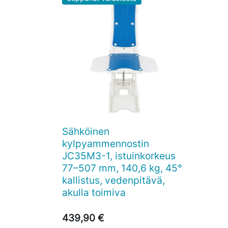
Sähköinen

Pikakatselu
kylpyammennostin
JC35M3-1, istuinkorkeus
77–507 mm, 140,6 kg, 45°
kallistus, vedenpitävä,
akulla toimiva
439,90 €