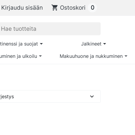
0
Kirjaudu sisään
shopping_cart
Ostoskori
tinenssi ja suojat
Jalkineet
uminen ja ulkoilu
Makuuhuone ja nukkuminen
expand_more
jestys