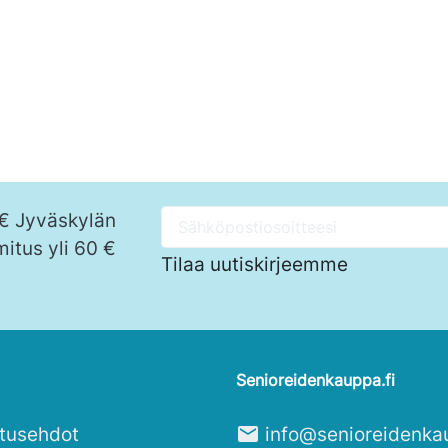
 € Jyväskylän
mitus yli 60 €
Tilaa uutiskirjeemme
Senioreidenkauppa.fi
itusehdot
mail
info@senioreidenka