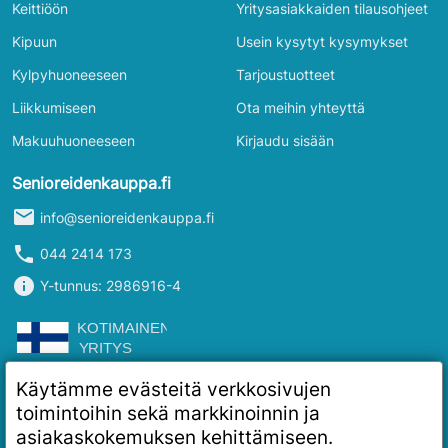
Keittiöön
Yritysasiakkaiden tilausohjeet
Kipuun
Usein kysytyt kysymykset
Kylpyhuoneeseen
Tarjoustuotteet
Liikkumiseen
Ota meihin yhteyttä
Makuuhuoneeseen
Kirjaudu sisään
Senioreidenkauppa.fi
mail
info@senioreidenkauppa.fi
phone
044 2414 173
info
Y-tunnus: 2986916-4
Käytämme evästeitä verkkosivujen
toimintoihin sekä markkinoinnin ja
asiakaskokemuksen kehittämiseen.