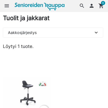
0
menu
search

shopping_cart
Tuolit ja jakkarat
expand_more
Aakkosjärjestys
Löytyi 1 tuote.