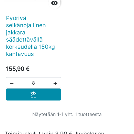

Pyörivä
selkänojallinen
jakkara
säädettävällä
korkeudella 150kg
kantavuus
155,90 €


Ostoskoriin

Näytetään 1-1 yht. 1 tuotteesta
Toimituskulut vain 3,90 € Jyväskylän