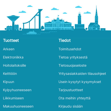
Tuotteet
Tiedot
Arkeen
Toimitusehdot
Elektroniikka
Tietoa yrityksestä
Hoitolaitoksille
Tietosuojaseloste
Keittiöön
Yritysasiakkaiden tilausohjeet
Kipuun
Usein kysytyt kysymykset
Kylpyhuoneeseen
Tarjoustuotteet
Liikkumiseen
Ota meihin yhteyttä
Makuuhuoneeseen
Kirjaudu sisään