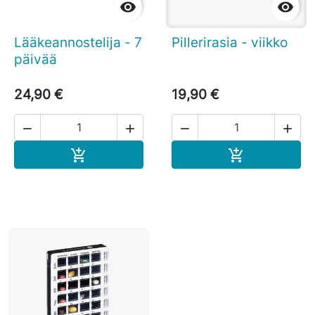


Lääkeannostelija - 7
Pillerirasia - viikko
päivää
24,90 €
19,90 €




Ostoskoriin
Ostoskoriin

