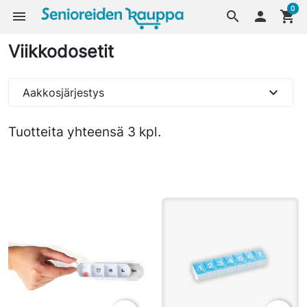
0
menu
search

shopping_cart
Viikkodosetit
expand_more
Aakkosjärjestys
Tuotteita yhteensä 3 kpl.