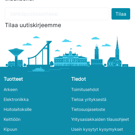
Tilaa uutiskirjeemme
Tuotteet
Tiedot
Arkeen
Toimitusehdot
Elektroniikka
Tietoa yrityksestä
Hoitolaitoksille
Tietosuojaseloste
Keittiöön
Yritysasiakkaiden tilausohjeet
Kipuun
Usein kysytyt kysymykset