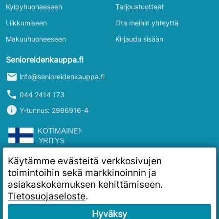
Kylpyhuoneeseen
Tarjoustuotteet
Liikkumiseen
Ota meihin yhteyttä
Makuuhuoneeseen
Kirjaudu sisään
Senioreidenkauppa.fi
mail
info@senioreidenkauppa.fi
phone
044 2414 173
info
Y-tunnus: 2986916-4
Käytämme evästeitä verkkosivujen
toimintoihin sekä markkinoinnin ja
asiakaskokemuksen kehittämiseen.
Tietosuojaseloste
.
Hyväksy