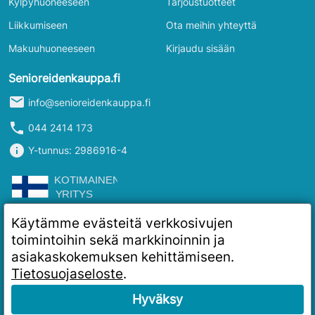
Kylpyhuoneeseen
Tarjoustuotteet
Liikkumiseen
Ota meihin yhteyttä
Makuuhuoneeseen
Kirjaudu sisään
Senioreidenkauppa.fi
mail
info@senioreidenkauppa.fi
phone
044 2414 173
info
Y-tunnus: 2986916-4
Käytämme evästeitä verkkosivujen
toimintoihin sekä markkinoinnin ja
asiakaskokemuksen kehittämiseen.
Tietosuojaseloste
.
Hyväksy