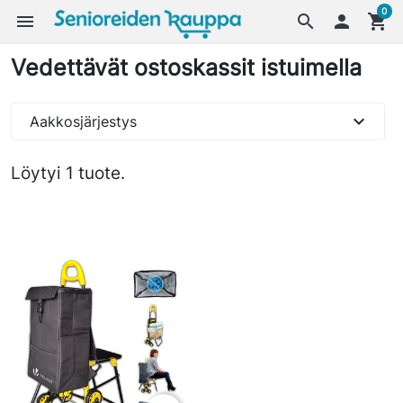
0
menu
search

shopping_cart
Vedettävät ostoskassit istuimella
expand_more
Aakkosjärjestys
Löytyi 1 tuote.