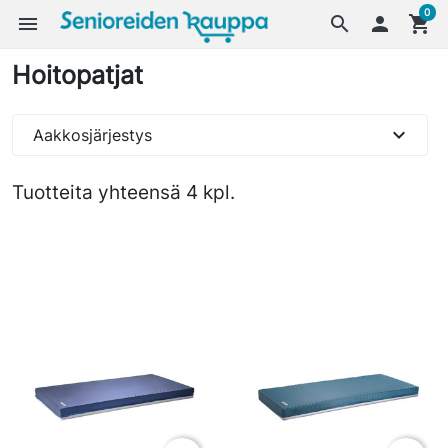
0
menu
search

shopping_cart
Hoitopatjat
expand_more
Aakkosjärjestys
Tuotteita yhteensä 4 kpl.