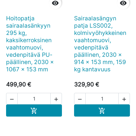


Hoitopatja
Sairaalasängyn
sairaalasänkyyn
patja LSS002,
295 kg,
kolmivyöhykkeinen
kaksikerroksinen
vaahtomuovi,
vaahtomuovi,
vedenpitävä
vedenpitävä PU-
päällinen, 2030 x
päällinen, 2030 x
914 x 153 mm, 159
1067 x 153 mm
kg kantavuus
499,90 €
329,90 €




Ostoskoriin
Ostoskoriin

