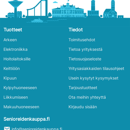
Tuotteet
Tiedot
Arkeen
Toimitusehdot
Elektroniikka
Tietoa yrityksestä
Hoitolaitoksille
Tietosuojaseloste
Keittiöön
Yritysasiakkaiden tilausohjeet
Kipuun
Usein kysytyt kysymykset
Kylpyhuoneeseen
Tarjoustuotteet
Liikkumiseen
Ota meihin yhteyttä
Makuuhuoneeseen
Kirjaudu sisään
Senioreidenkauppa.fi
mail
info@senioreidenkauppa.fi