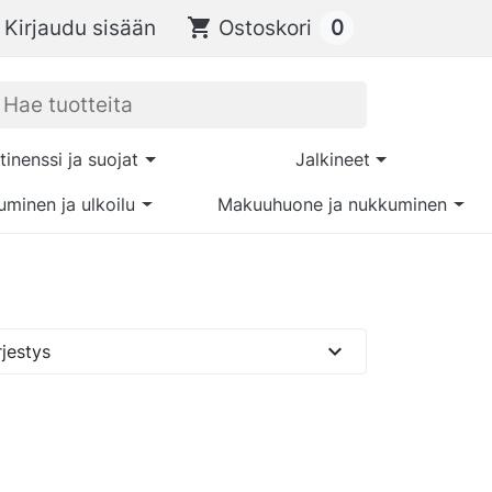
0
Kirjaudu sisään
shopping_cart
Ostoskori
tinenssi ja suojat
Jalkineet
uminen ja ulkoilu
Makuuhuone ja nukkuminen
expand_more
jestys