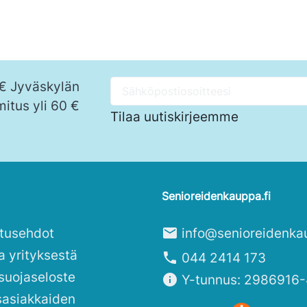
 € Jyväskylän
mitus yli 60 €
Tilaa uutiskirjeemme
Senioreidenkauppa.fi
itusehdot
mail
info@senioreidenka
a yrityksestä
phone
044 2414 173
suojaseloste
info
Y-tunnus: 2986916-
sasiakkaiden