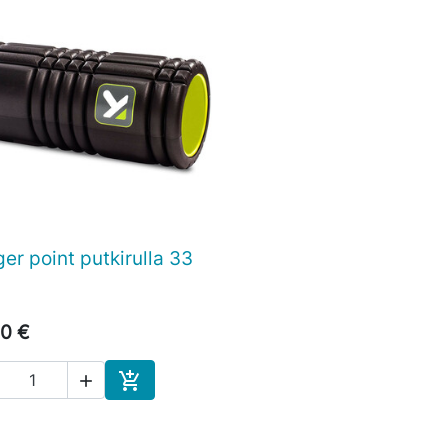
ger point putkirulla 33

Pikakatselu
0 €


Ostoskoriin