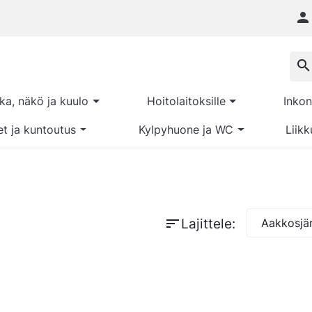

search
kka, näkö ja kuulo
Hoitolaitoksille
Inkon
et ja kuntoutus
Kylpyhuone ja WC
Liikk
sort
Lajittele:
Aakkosjär