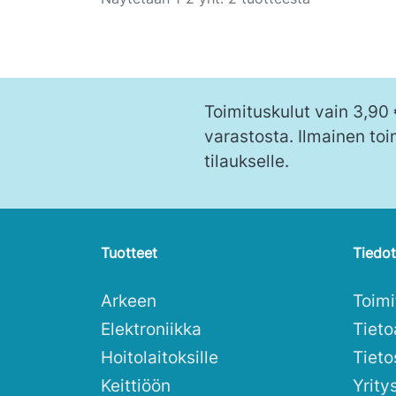
Toimituskulut vain 3,90
varastosta. Ilmainen toi
tilaukselle.
Tuotteet
Tiedot
Arkeen
Toim
Elektroniikka
Tieto
Hoitolaitoksille
Tieto
Keittiöön
Yrity