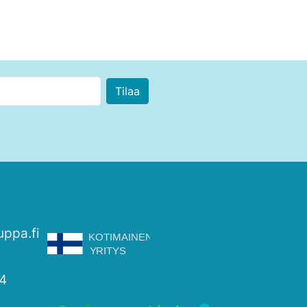
uppa.fi
4