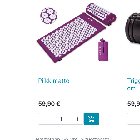
Piikkimatto
Trig

Pikakatselu
cm
59,90 €
59,9




Ostoskoriin
Näytetään 1-2 yht. 2 tuotteesta