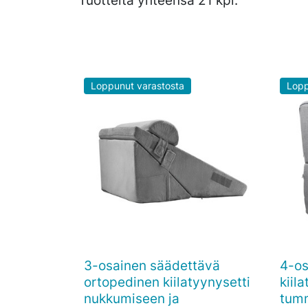
Loppunut varastosta
Lopp
3-osainen säädettävä
4-os

Pikakatselu
ortopedinen kiilatyynysetti
kiil
nukkumiseen ja
tum