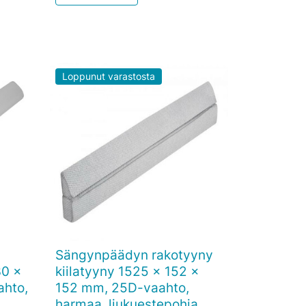
Loppunut varastosta
Sängynpäädyn rakotyyny

Pikakatselu
30 x
kiilatyyny 1525 x 152 x
ahto,
152 mm, 25D-vaahto,
harmaa, liukuestepohja