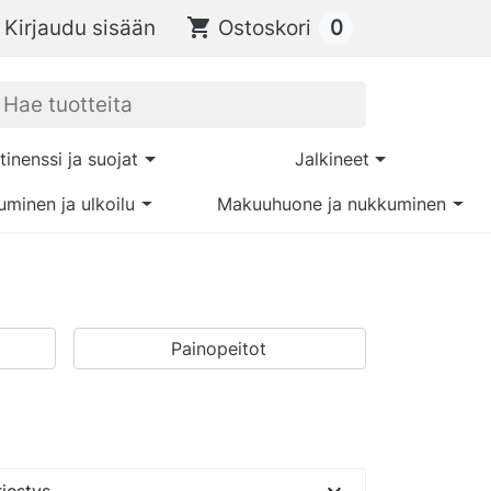
0
Kirjaudu sisään
shopping_cart
Ostoskori
tinenssi ja suojat
Jalkineet
uminen ja ulkoilu
Makuuhuone ja nukkuminen
Painopeitot
expand_more
jestys