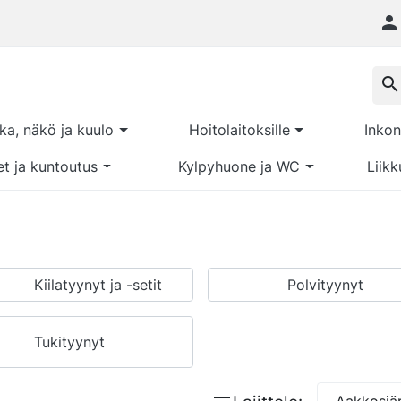

search
kka, näkö ja kuulo
Hoitolaitoksille
Inkon
et ja kuntoutus
Kylpyhuone ja WC
Liikk
Kiilatyynyt ja -setit
Polvityynyt
Tukityynyt
Aakkosjär