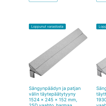
Loppunut varastosta
Lopp
Sängynpäädyn ja patjan
Sän

Pikakatselu
välin täytepäätytyyny
täyt
1524 x 245 x 152 mm,
193
25D vaahto, harmaa
vaa