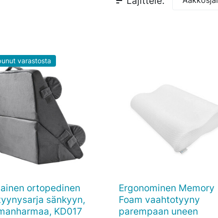
sort
Lajittele:
unut varastosta
ainen ortopedinen
Ergonominen Memory

Pikakatselu

Pikakatselu
atyynysarja sänkyyn,
Foam vaahtotyyny
manharmaa, KD017
parempaan uneen