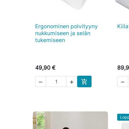
Ergonominen polvityyny
Kiil

Pikakatselu
nukkumiseen ja selän
tukemiseen
49,90 €
89,9




Ostoskoriin
Lopp