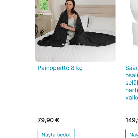
Painopeitto 8 kg
Sääd

Pikakatselu
osai
seläl
harti
valk
79,90 €
149,
Näytä tiedot
Näy