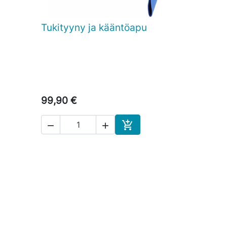
Tukityyny ja kääntöapu

Pikakatselu
99,90 €



skoriin
Ostoskoriin