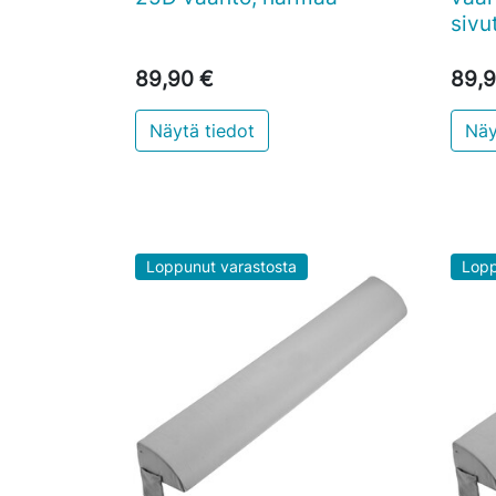
sivu
89,90 €
89,9
Näytä tiedot
Näy
Loppunut varastosta
Lopp