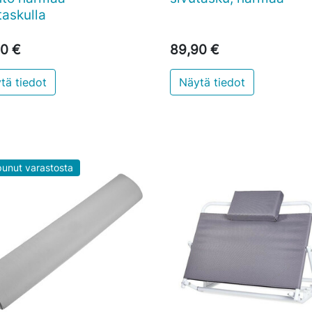
taskulla
0 €
89,90 €
tä tiedot
Näytä tiedot
unut varastosta