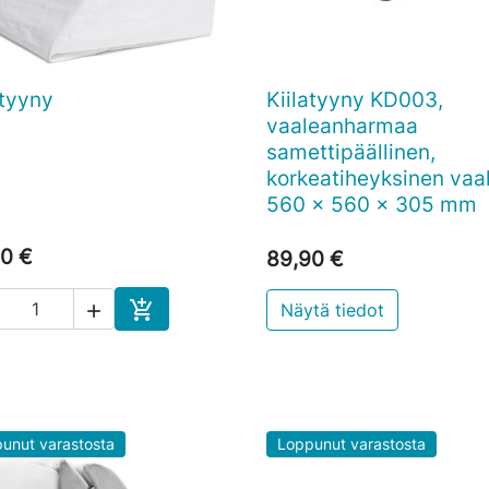
atyyny
Kiilatyyny KD003,

Pikakatselu

Pikakatselu
vaaleanharmaa
samettipäällinen,
korkeatiheyksinen vaa
560 x 560 x 305 mm
0 €
89,90 €

Näytä tiedot

Ostoskoriin
unut varastosta
Loppunut varastosta