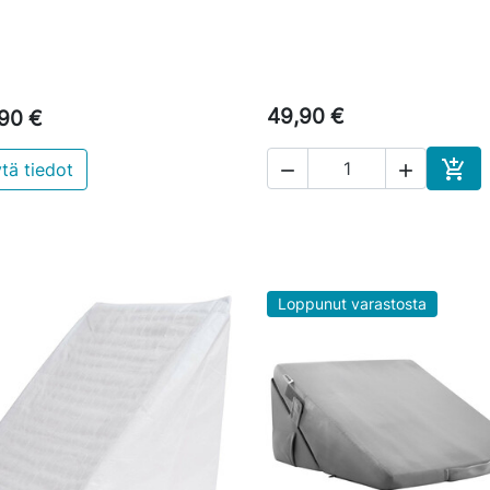
49,90 €
90 €

tä tiedot


Osto
Loppunut varastosta