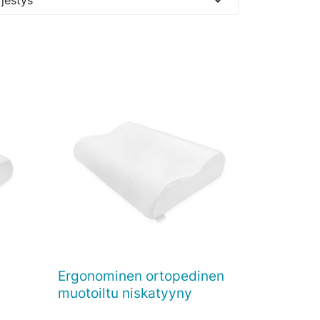
Ergonominen ortopedinen

Pikakatselu
muotoiltu niskatyyny