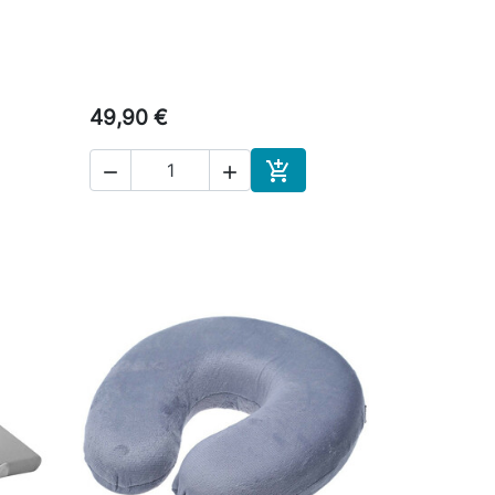
49,90 €



skoriin
Ostoskoriin