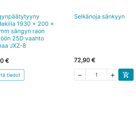
gynpäätytyyny
Selkänoja sänkyyn

Pikakatselu

Pikakatselu
ekiila 1930 x 200 x
 mm sängyn raon
töön 25D vaahto
maa JXZ-8
72,90 €
0 €

tä tiedot


Osto