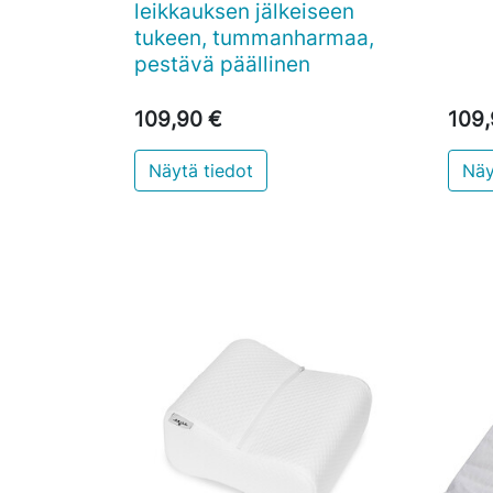
leikkauksen jälkeiseen
tukeen, tummanharmaa,
pestävä päällinen
109,90 €
109,
Näytä tiedot
Näy