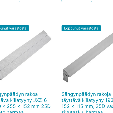
unut varastosta
Loppunut varastosta
gynpäädyn rakoa
Sängynpäädyn rakoja

Pikakatselu

Pikakatselu
tävä kiilatyyny JXZ-6
täyttävä kiilatyyny 19
0 x 255 x 152 mm 25D
152 x 115 mm, 25D va
hto harmaa
sivutasku, harmaa