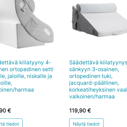
ettävä kiilatyyny 4-
Säädettävä kiilatyynys

Pikakatselu

Pikakatselu
nen ortopedinen setti
sänkyyn 3-osainen,
le, jaloille, niskalle ja
ortopedinen tuki,
oille,
jacquard-päällinen,
oinen/harmaa
korkeatiheyksinen vaa
valkoinen/harmaa
90 €
119,90 €
tä tiedot
Näytä tiedot