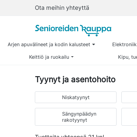
Ota meihin yhteyttä
Arjen apuvälineet ja kodin kalusteet
Elektronii
Keittiö ja ruokailu
Kipu, tu
Tyynyt ja asentohoito
Niskatyynyt
Sängynpäädyn
rakotyynyt
Tuotteita yhteensä 21 kpl.