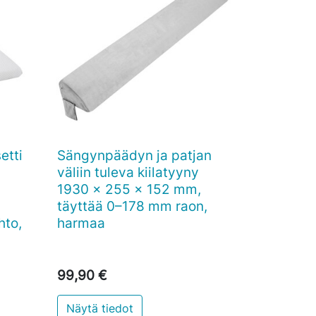
etti
Sängynpäädyn ja patjan

Pikakatselu
väliin tuleva kiilatyyny
1930 x 255 x 152 mm,
täyttää 0–178 mm raon,
hto,
harmaa
99,90 €
Näytä tiedot