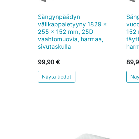
Sängynpäädyn
Sän

Pikakatselu
välikappaletyyny 1829 x
vuod
255 x 152 mm, 25D
152
vaahtomuovia, harmaa,
täyt
sivutaskulla
har
99,90 €
89,9
Näytä tiedot
Näy