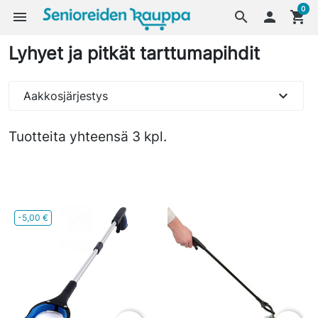
0
menu
search

shopping_cart
Lyhyet ja pitkät tarttumapihdit
expand_more
Aakkosjärjestys
Tuotteita yhteensä 3 kpl.
-5,00 €