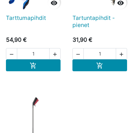


Tarttumapihdit
Tartuntapihdit -
pienet
54,90 €
31,90 €




Ostoskoriin
Ostoskoriin

