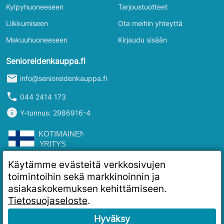
Kylpyhuoneeseen
Tarjoustuotteet
Liikkumiseen
Ota meihin yhteyttä
Makuuhuoneeseen
Kirjaudu sisään
Senioreidenkauppa.fi
mail
info@senioreidenkauppa.fi
phone
044 2414 173
info
Y-tunnus: 2986916-4
Käytämme evästeitä verkkosivujen
toimintoihin sekä markkinoinnin ja
asiakaskokemuksen kehittämiseen.
Tietosuojaseloste
.
Hyväksy