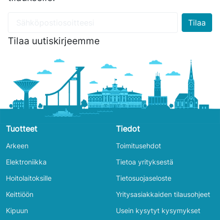
Tilaa uutiskirjeemme
Tuotteet
Tiedot
Arkeen
Toimitusehdot
Elektroniikka
Tietoa yrityksestä
Hoitolaitoksille
Tietosuojaseloste
Keittiöön
Yritysasiakkaiden tilausohjeet
Kipuun
Usein kysytyt kysymykset