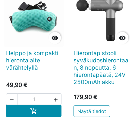


Helppo ja kompakti
Hierontapistooli
hierontalaite
syväkudoshierontaa
värähtelyllä
n, 8 nopeutta, 6
hierontapäätä, 24V
2500mAh akku
49,90 €
179,90 €


Ostoskoriin

Näytä tiedot