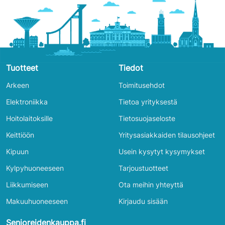
Tuotteet
Tiedot
Arkeen
Toimitusehdot
Elektroniikka
Tietoa yrityksestä
Hoitolaitoksille
Tietosuojaseloste
Keittiöön
Yritysasiakkaiden tilausohjeet
Kipuun
Usein kysytyt kysymykset
Kylpyhuoneeseen
Tarjoustuotteet
Liikkumiseen
Ota meihin yhteyttä
Makuuhuoneeseen
Kirjaudu sisään
Senioreidenkauppa.fi