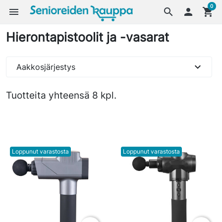
0
menu
search

shopping_cart
Hierontapistoolit ja -vasarat
expand_more
Aakkosjärjestys
Tuotteita yhteensä 8 kpl.
Loppunut varastosta
Loppunut varastosta