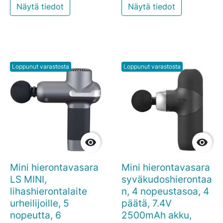
Näytä tiedot
Näytä tiedot
Loppunut varastosta
Loppunut varastosta


Mini hierontavasara
Mini hierontavasara
LS MINI,
syväkudoshierontaa
lihashierontalaite
n, 4 nopeustasoa, 4
urheilijoille, 5
päätä, 7.4V
nopeutta, 6
2500mAh akku,