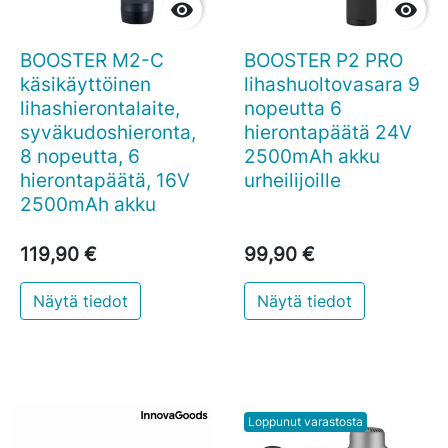


BOOSTER M2-C
BOOSTER P2 PRO
käsikäyttöinen
lihashuoltovasara 9
lihashierontalaite,
nopeutta 6
syväkudoshieronta,
hierontapäätä 24V
8 nopeutta, 6
2500mAh akku
hierontapäätä, 16V
urheilijoille
2500mAh akku
119,90 €
99,90 €
Näytä tiedot
Näytä tiedot
Loppunut varastosta