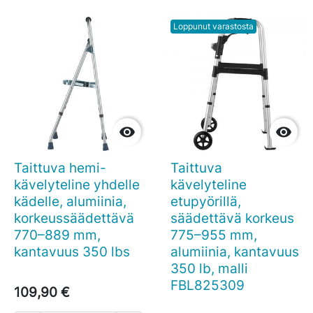
Loppunut varastosta


Taittuva hemi-
Taittuva
kävelyteline yhdelle
kävelyteline
kädelle, alumiinia,
etupyörillä,
korkeussäädettävä
säädettävä korkeus
770–889 mm,
775–955 mm,
kantavuus 350 lbs
alumiinia, kantavuus
350 lb, malli
FBL825309
109,90 €