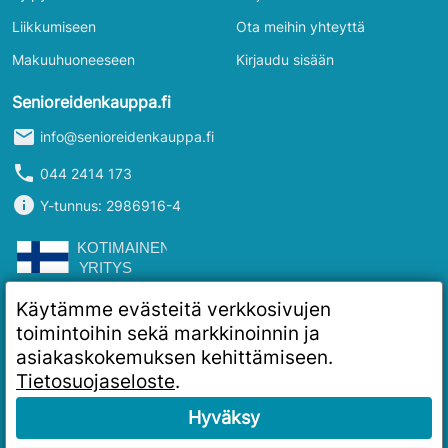
Liikkumiseen
Ota meihin yhteyttä
Makuuhuoneeseen
Kirjaudu sisään
Senioreidenkauppa.fi
mail
info@senioreidenkauppa.fi
phone
044 2414 173
info
Y-tunnus: 2986916-4
Käytämme evästeitä verkkosivujen
toimintoihin sekä markkinoinnin ja
asiakaskokemuksen kehittämiseen.
Tietosuojaseloste
.
Hyväksy