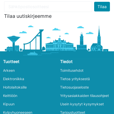
Tilaa uutiskirjeemme
Tuotteet
Tiedot
Arkeen
Toimitusehdot
Elektroniikka
Tietoa yrityksestä
Hoitolaitoksille
Tietosuojaseloste
Keittiöön
Yritysasiakkaiden tilausohjeet
Kipuun
Usein kysytyt kysymykset
Kylpyhuoneeseen
Tarjoustuotteet