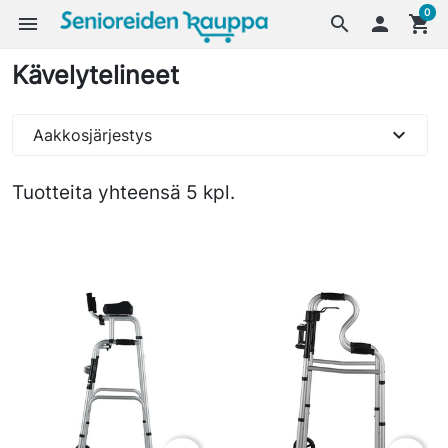
0
menu
search

shopping_cart
Kävelytelineet
expand_more
Aakkosjärjestys
Tuotteita yhteensä 5 kpl.