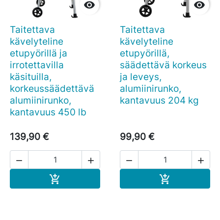


Taitettava
Taitettava
kävelyteline
kävelyteline
etupyörillä ja
etupyörillä,
irrotettavilla
säädettävä korkeus
käsituilla,
ja leveys,
korkeussäädettävä
alumiinirunko,
alumiinirunko,
kantavuus 204 kg
kantavuus 450 lb
139,90 €
99,90 €




Ostoskoriin
Ostoskoriin

