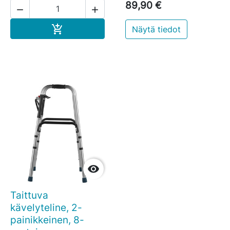
89,90 €


Ostoskoriin

Näytä tiedot

Taittuva
kävelyteline, 2-
painikkeinen, 8-