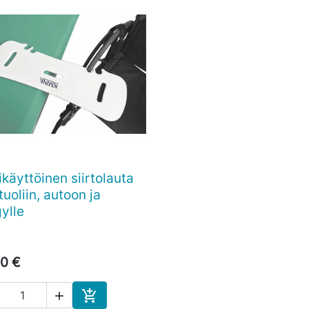
käyttöinen siirtolauta

Pikakatselu
tuoliin, autoon ja
ylle
0 €

