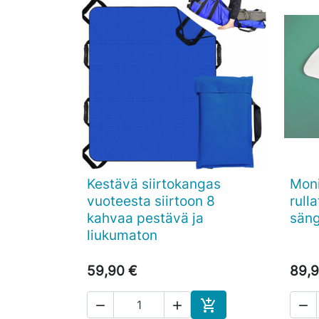
Kestävä siirtokangas
Moni

Pikakatselu
vuoteesta siirtoon 8
rulla
kahvaa pestävä ja
säng
liukumaton
59,90 €
89,9



