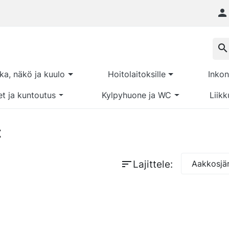

search
kka, näkö ja kuulo
Hoitolaitoksille
Inkon
et ja kuntoutus
Kylpyhuone ja WC
Liikk
t
sort
Lajittele:
Aakkosjär