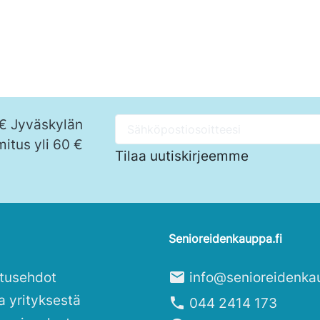
Ostoskoriin
 € Jyväskylän
mitus yli 60 €
Tilaa uutiskirjeemme
Senioreidenkauppa.fi
itusehdot
mail
info@senioreidenka
a yrityksestä
phone
044 2414 173