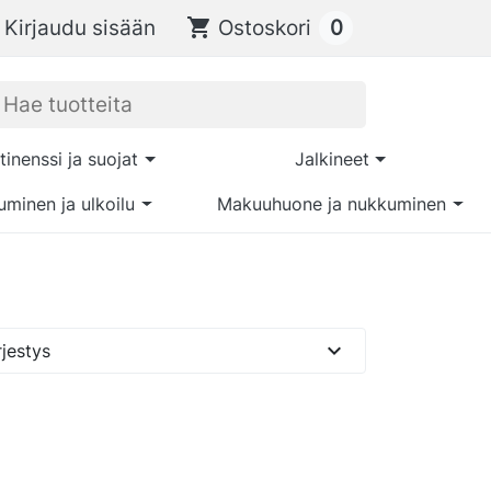
0
Kirjaudu sisään
shopping_cart
Ostoskori
tinenssi ja suojat
Jalkineet
uminen ja ulkoilu
Makuuhuone ja nukkuminen
expand_more
jestys