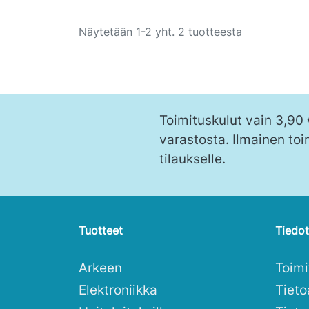
Ostoskoriin
Näytetään 1-2 yht. 2 tuotteesta
Toimituskulut vain 3,90
varastosta. Ilmainen toi
tilaukselle.
Tuotteet
Tiedot
Arkeen
Toim
Elektroniikka
Tieto