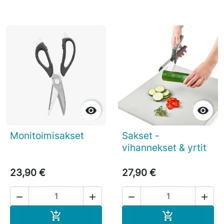


Monitoimisakset
Sakset -
vihannekset & yrtit
23,90 €
27,90 €




Ostoskoriin
Ostoskoriin

