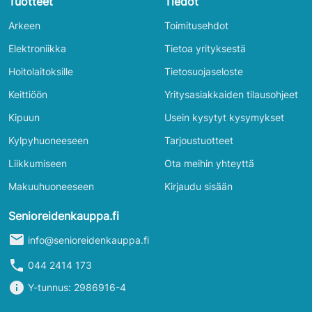
Tuotteet
Tiedot
Arkeen
Toimitusehdot
Elektroniikka
Tietoa yrityksestä
Hoitolaitoksille
Tietosuojaseloste
Keittiöön
Yritysasiakkaiden tilausohjeet
Kipuun
Usein kysytyt kysymykset
Kylpyhuoneeseen
Tarjoustuotteet
Liikkumiseen
Ota meihin yhteyttä
Makuuhuoneeseen
Kirjaudu sisään
Senioreidenkauppa.fi
mail
info@senioreidenkauppa.fi
phone
044 2414 173
info
Y-tunnus: 2986916-4