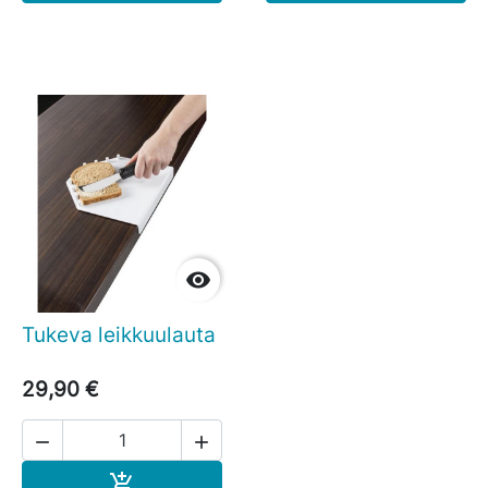

Tukeva leikkuulauta
29,90 €


Ostoskoriin
