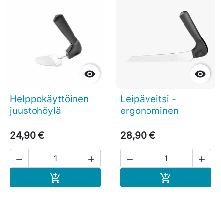


Helppokäyttöinen
Leipäveitsi -
juustohöylä
ergonominen
24,90 €
28,90 €




Ostoskoriin
Ostoskoriin

