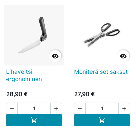


Lihaveitsi -
Moniteräiset sakset
ergonominen
28,90 €
27,90 €




Ostoskoriin
Ostoskoriin

