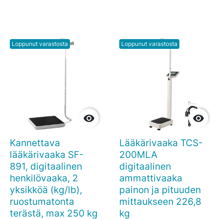
Loppunut varastosta
Loppunut varastosta


Kannettava
Lääkärivaaka TCS-
lääkärivaaka SF-
200MLA
891, digitaalinen
digitaalinen
henkilövaaka, 2
ammattivaaka
yksikköä (kg/lb),
painon ja pituuden
ruostumatonta
mittaukseen 226,8
terästä, max 250 kg
kg