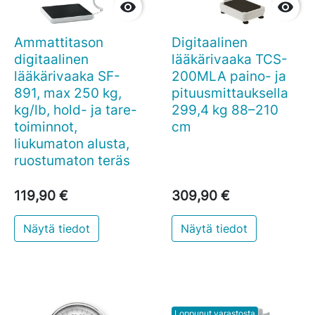


Ammattitason
Digitaalinen
digitaalinen
lääkärivaaka TCS-
lääkärivaaka SF-
200MLA paino- ja
891, max 250 kg,
pituusmittauksella
kg/lb, hold- ja tare-
299,4 kg 88–210
toiminnot,
cm
liukumaton alusta,
ruostumaton teräs
119,90 €
309,90 €
Näytä tiedot
Näytä tiedot
Loppunut varastosta