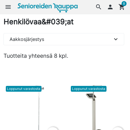
0
menu
search

shopping_cart
Henkilövaa&#039;at
expand_more
Aakkosjärjestys
Tuotteita yhteensä 8 kpl.
Loppunut varastosta
Loppunut varastosta