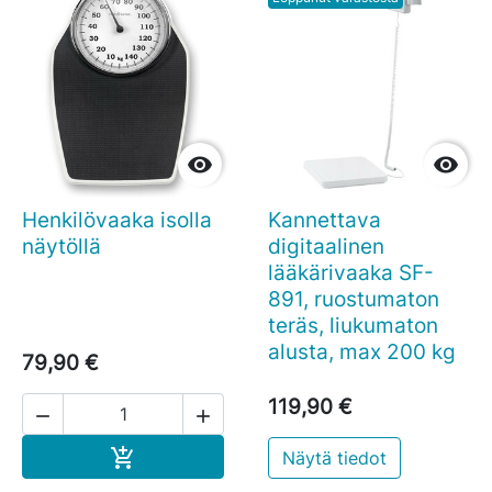


Henkilövaaka isolla
Kannettava
näytöllä
digitaalinen
lääkärivaaka SF-
891, ruostumaton
teräs, liukumaton
alusta, max 200 kg
79,90 €
119,90 €


Ostoskoriin

Näytä tiedot