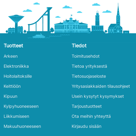
Tuotteet
Tiedot
Arkeen
Toimitusehdot
Elektroniikka
Tietoa yrityksestä
Hoitolaitoksille
Tietosuojaseloste
Keittiöön
Yritysasiakkaiden tilausohjeet
Kipuun
Usein kysytyt kysymykset
Kylpyhuoneeseen
Tarjoustuotteet
Liikkumiseen
Ota meihin yhteyttä
Makuuhuoneeseen
Kirjaudu sisään